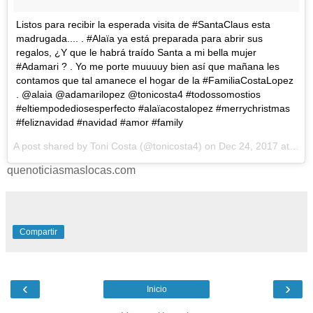
Listos para recibir la esperada visita de #SantaClaus esta
madrugada.... . #Alaïa ya está preparada para abrir sus
regalos, ¿Y que le habrá traído Santa a mi bella mujer
#Adamari ? . Yo me porte muuuuy bien así que mañana les
contamos que tal amanece el hogar de la #FamiliaCostaLopez
. @alaia @adamarilopez @tonicosta4 #todossomostios
#eltiempodediosesperfecto #alaïacostalopez #merrychristmas
#feliznavidad #navidad #amor #family
A post shared by
Toni Costa
(@tonicosta4) on
Dec 24, 2017 at 5:27pm PST
quenoticiasmaslocas.com
Compartir
‹
›
Inicio