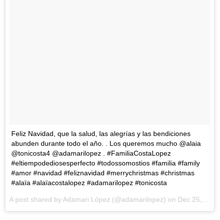
Feliz Navidad, que la salud, las alegrías y las bendiciones
abunden durante todo el año. . Los queremos mucho @alaia
@tonicosta4 @adamarilopez . #FamiliaCostaLopez
#eltiempodediosesperfecto #todossomostios #familia #family
#amor #navidad #feliznavidad #merrychristmas #christmas
#alaïa #alaïacostalopez #adamarilopez #tonicosta
A post shared by
Adamari López
(@adamarilopez) on
Dec 25, 2017 at 9:34am PST