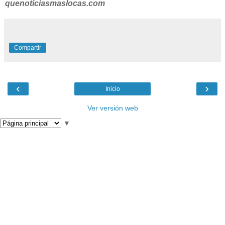
quenoticiasmaslocas.com
Compartir
‹
›
Inicio
Ver versión web
▼