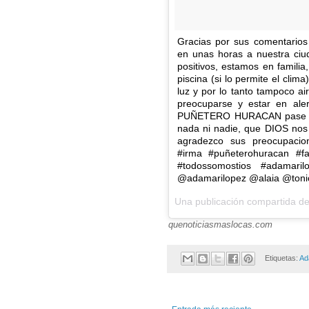
Gracias por sus comentarios 
en unas horas a nuestra ciu
positivos, estamos en famili
piscina (si lo permite el cli
luz y por lo tanto tampoco a
preocuparse y estar en ale
PUÑETERO HURACAN pase lo 
nada ni nadie, que DIOS nos 
agradezco sus preocupacio
#irma #puñeterohuracan #fam
#todossomostios #adamarilo
@adamarilopez @alaia @toni
Una publicación compartida de
quenoticiasmaslocas.com
Etiquetas:
Ad