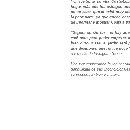
Por suerte, l
a familia Costa-Ló
hogar más que los estragos que 
de su casa, que sí salió muy afe
la peor parte, ya que quedó dest
de informar y mostrar Costa a tra
“Seguimos sin luz, no hay air
esté apto para poder empezar a
bien duro, o sea, el jardín está
que desmonté, que no fue poco”
por medio de Instagram Stories.
Una vez transcurrida la tempestad 
tranquilidad de sus incondicional
se encuentran bien y a salvo.