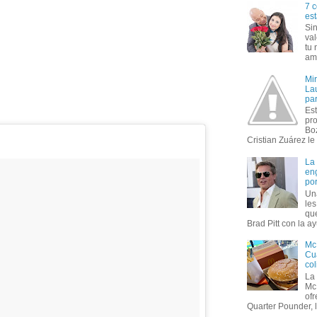
7 c
est
Si
val
tu 
amo
Mi
Lau
par
Est
pr
Bo
Cristian Zuárez le f
La
en
por
Un
le
que
Brad Pitt con la ay
Mc
Cua
col
La
Mc
of
Quarter Pounder, l