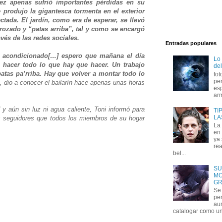
pez apenas sufrió importantes pérdidas en su
produjo la gigantesca tormenta en el exterior
ctada. El jardín, como era de esperar, se llevó
rozado y “patas arriba”, tal y como se encargó
vés de las redes sociales.
Entradas populares
e acondicionado[…] espero que mañana el día
Lo
 hacer todo lo que hay que hacer. Un trabajo
del
 patas pa’rriba. Hay que volver a montar todo lo
fot
per
, dio a conocer el bailarín hace apenas unas horas
esp
arm
y aún sin luz ni agua caliente, Toni informó para
TI
LA
es seguidores que todos los miembros de su hogar
La
en 
ya
rea
bel...
SU
MO
GR
Se 
per
au
catalogar como un 