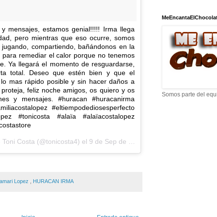
MeEncantaElChocola
y mensajes, estamos genial!!!!! Irma llega
dad, pero mientras que eso ocurre, somos
a, jugando, compartiendo, bañándonos en la
ma) para remediar el calor porque no tenemos
ire. Ya llegará el momento de resguardarse,
rta total. Deseo que estén bien y que el
mas rápido posible y sin hacer daños a
proteja, feliz noche amigos, os quiero y os
Somos parte del equ
nes y mensajes. #huracan #huracanirma
iliacostalopez #eltiempodediosesperfecto
pez #tonicosta #alaïa #alaïacostalopez
costastore
 Toni Costa (@tonicosta4) el
9 de Sep de 2017 a la(s) 4:22 PDT
amari Lopez
,
HURACAN IRMA