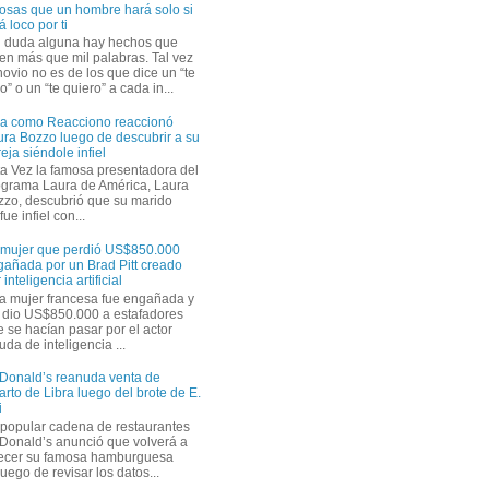
osas que un hombre hará solo si
á loco por ti
n duda alguna hay hechos que
en más que mil palabras. Tal vez
novio no es de los que dice un “te
” o un “te quiero” a cada in...
ra como Reacciono reaccionó
ra Bozzo luego de descubrir a su
eja siéndole infiel
a Vez la famosa presentadora del
ograma Laura de América, Laura
zzo, descubrió que su marido
ue infiel con...
 mujer que perdió US$850.000
gañada por un Brad Pitt creado
 inteligencia artificial
a mujer francesa fue engañada y
s dio US$850.000 a estafadores
 se hacían pasar por el actor
uda de inteligencia ...
Donald’s reanuda venta de
rto de Libra luego del brote de E.
i
 popular cadena de restaurantes
Donald’s anunció que volverá a
recer su famosa hamburguesa
uego de revisar los datos...