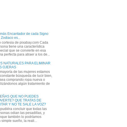
 más Encantador de cada Signo
 Zodiaco es...
o cortesia de pixabay.com Cada
sona tiene una característica
ecial que se convierte en esa
a perfecta para atraer a los de...
PS NATURALES PARA ELIMINAR
S OJERAS
 mayoría de las mujeres estamos
constante búsqueda de lucir bien,
 sea comprando ropa nueva o
lizándonos algún tratamiento de
EÑAS QUE NO PUEDES
VERTE? QUE TRATAS DE
ITAR Y NO TE SALE LA VOZ?
pudiéra concluir que todas las
sonas odian las pesadillas, y
nque también lo podríamos
simple sueño, la reali...