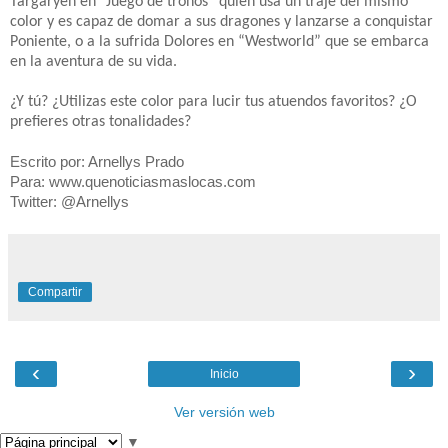
Targaryen en “Juego de tronos” quien usa un traje del mismo
color y es capaz de domar a sus dragones y lanzarse a conquistar
Poniente, o a la sufrida Dolores en “Westworld” que se embarca
en la aventura de su vida.
¿Y tú? ¿Utilizas este color para lucir tus atuendos favoritos? ¿O
prefieres otras tonalidades?
Escrito por: Arnellys Prado
Para: www.quenoticiasmaslocas.com
Twitter: @Arnellys
Compartir
‹
›
Inicio
Ver versión web
▼