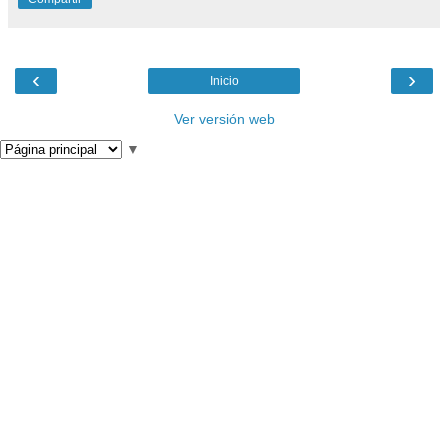
‹
›
Inicio
Ver versión web
▼