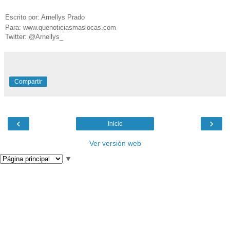
Escrito por: Arnellys Prado
Para: www.quenoticiasmaslocas.com
Twitter: @Arnellys_
Compartir
‹
›
Inicio
Ver versión web
▼