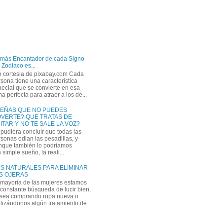
 más Encantador de cada Signo
 Zodiaco es...
o cortesia de pixabay.com Cada
sona tiene una característica
ecial que se convierte en esa
a perfecta para atraer a los de...
EÑAS QUE NO PUEDES
VERTE? QUE TRATAS DE
ITAR Y NO TE SALE LA VOZ?
pudiéra concluir que todas las
sonas odian las pesadillas, y
nque también lo podríamos
simple sueño, la reali...
PS NATURALES PARA ELIMINAR
S OJERAS
 mayoría de las mujeres estamos
constante búsqueda de lucir bien,
 sea comprando ropa nueva o
lizándonos algún tratamiento de