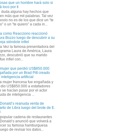
osas que un hombre hará solo si
á loco por ti
n duda alguna hay hechos que
en más que mil palabras. Tal vez
novio no es de los que dice un “te
” o un “te quiero” a cada in...
ra como Reacciono reaccionó
ra Bozzo luego de descubrir a su
eja siéndole infiel
a Vez la famosa presentadora del
ograma Laura de América, Laura
zzo, descubrió que su marido
ue infiel con...
 mujer que perdió US$850.000
gañada por un Brad Pitt creado
 inteligencia artificial
a mujer francesa fue engañada y
s dio US$850.000 a estafadores
 se hacían pasar por el actor
uda de inteligencia ...
Donald’s reanuda venta de
rto de Libra luego del brote de E.
i
 popular cadena de restaurantes
Donald’s anunció que volverá a
recer su famosa hamburguesa
uego de revisar los datos...