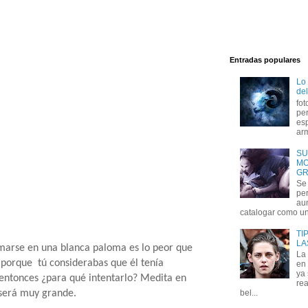
Entradas populares
Lo
del
fot
per
esp
arm
SU
MO
GR
Se 
per
au
catalogar como un 
TI
LA
rmarse en una blanca paloma es lo peor que
La
porque tú considerabas que él tenía
en 
ya
 entonces ¿para qué intentarlo? Medita en
rea
 será muy grande.
bel...