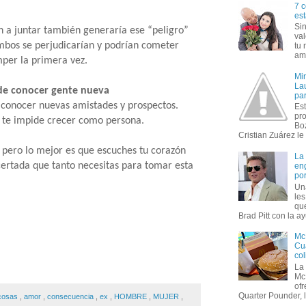
7 c
est
Si
n a juntar también generaría ese “peligro”
val
ambos se perjudicarían y podrían cometer
tu 
amo
mper la primera vez.
Mi
Lau
de conocer gente nueva
par
 conocer nuevas amistades y prospectos.
Est
pr
 y te impide crecer como persona.
Bo
Cristian Zuárez le f
, pero lo mejor es que escuches tu corazón
La
acertada que tanto necesitas para tomar esta
en
por
Un
le
que
Brad Pitt con la ay
Mc
Cua
col
La
Mc
of
Quarter Pounder, l
cosas
,
amor
,
consecuencia
,
ex
,
HOMBRE
,
MUJER
,