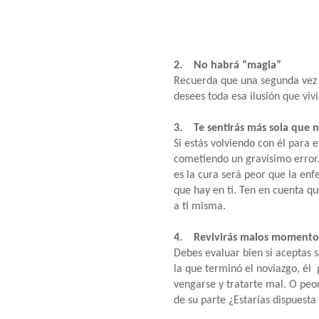
2. No habrá “magia”
Recuerda que una segunda vez n
desees toda esa ilusión que viv
3. Te sentirás más sola que 
Si estás volviendo con él para ev
cometiendo un gravísimo error.
es la cura será peor que la en
que hay en ti. Ten en cuenta q
a ti misma.
4. Revivirás malos momento
Debes evaluar bien si aceptas sa
la que terminó el noviazgo, é
vengarse y tratarte mal. O peor
de su parte ¿Estarías dispuesta 