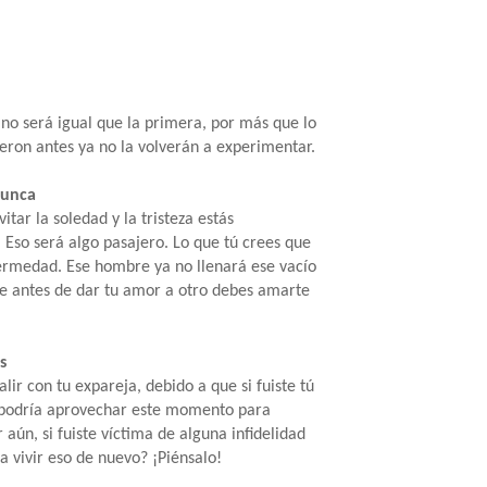
o será igual que la primera, por más que lo
ieron antes ya no la volverán a experimentar.
nunca
itar la soledad y la tristeza estás
 Eso será algo pasajero. Lo que tú crees que
fermedad. Ese hombre ya no llenará ese vacío
ue antes de dar tu amor a otro debes amarte
s
lir con tu expareja, debido a que si fuiste tú
l podría aprovechar este momento para
 aún, si fuiste víctima de alguna infidelidad
a vivir eso de nuevo? ¡Piénsalo!