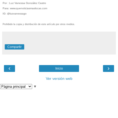
Por : Luz Vanessa González Castro
Para: www.quenoticiasmaslocas.com
IG: @luzvanessago
Prohibido la copia y distribución de este artículo por otros medios.
Compartir
‹
›
Inicio
Ver versión web
▼