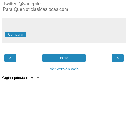
Twitter: @vanepiter
Para QueNoticiasMaslocas.com
Compartir
‹
›
Inicio
Ver versión web
▼