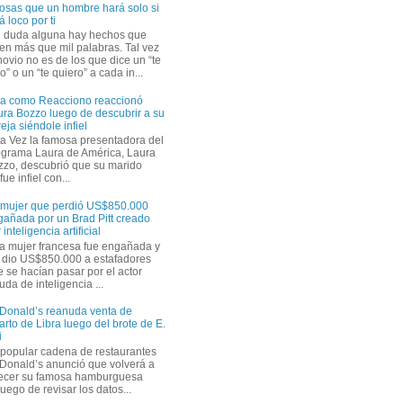
osas que un hombre hará solo si
á loco por ti
n duda alguna hay hechos que
en más que mil palabras. Tal vez
novio no es de los que dice un “te
” o un “te quiero” a cada in...
ra como Reacciono reaccionó
ra Bozzo luego de descubrir a su
eja siéndole infiel
a Vez la famosa presentadora del
ograma Laura de América, Laura
zzo, descubrió que su marido
ue infiel con...
 mujer que perdió US$850.000
gañada por un Brad Pitt creado
 inteligencia artificial
a mujer francesa fue engañada y
s dio US$850.000 a estafadores
 se hacían pasar por el actor
uda de inteligencia ...
Donald’s reanuda venta de
rto de Libra luego del brote de E.
i
 popular cadena de restaurantes
Donald’s anunció que volverá a
recer su famosa hamburguesa
uego de revisar los datos...