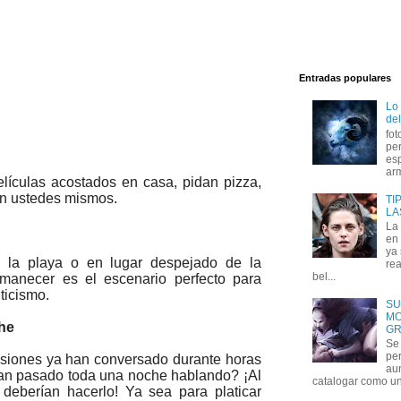
Entradas populares
Lo
del
fot
per
esp
arm
lículas acostados en casa, pidan pizza,
an ustedes mismos.
TI
LA
La
en 
ya
 la playa o en lugar despejado de la
rea
bel...
 amanecer es el escenario perfecto para
ticismo.
SU
MO
che
GR
Se 
per
asiones ya han conversado durante horas
au
han pasado toda una noche hablando? ¡Al
catalogar como un 
deberían hacerlo! Ya sea para platicar