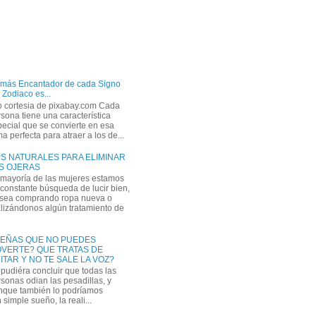
 más Encantador de cada Signo
 Zodiaco es...
o cortesia de pixabay.com Cada
sona tiene una característica
ecial que se convierte en esa
a perfecta para atraer a los de...
PS NATURALES PARA ELIMINAR
S OJERAS
 mayoría de las mujeres estamos
constante búsqueda de lucir bien,
 sea comprando ropa nueva o
lizándonos algún tratamiento de
EÑAS QUE NO PUEDES
VERTE? QUE TRATAS DE
ITAR Y NO TE SALE LA VOZ?
pudiéra concluir que todas las
sonas odian las pesadillas, y
nque también lo podríamos
simple sueño, la reali...