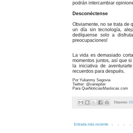
podrán intercambiar opinione
Desconéctense
Obviamente, no se trata de 
un día sin tecnología, al
dedíquense solo a disfrut
preocupaciones!
La vida es demasiado corta
momentos juntos, así que si 
la iniciativa de aventurar
recuerdos para después.
Por:Yulianmy Segovia
Twitter: @vanepiter
Para QueNoticiasMaslocas.com
Etiquetas:
C
Entrada más reciente