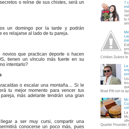
secretos o reírse de sus chistes, será un
7 c
est
Si
val
tu 
amo
os un domingo por la tarde y podrán
Mi
 es relajarse al lado de tu pareja.
Lau
par
Est
pr
Bo
novios que practican deporte o hacen
Cristian Zuárez le f
OS, tienen un vínculo más fuerte en su
no intentarlo?
La
en
por
s
Un
le
racaídas o escalar una montaña… Si le
que
será tu mejor momento para vencer tus
Brad Pitt con la ay
 pareja, más adelante tendrán una gran
Mc
Cua
col
La
Mc
of
legar a ser muy cursi, compartir una
Quarter Pounder, l
 permitirá conocerse un poco más, pues