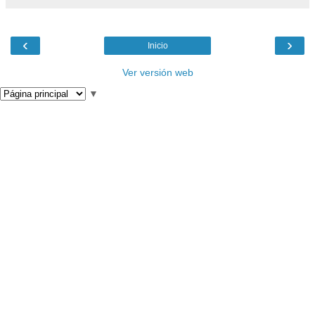
‹
›
Inicio
Ver versión web
▼