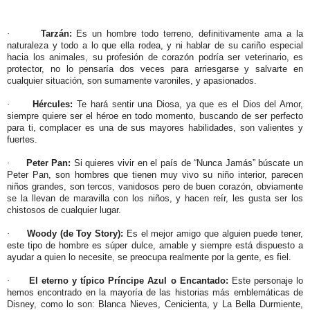
·
Tarzán:
Es un hombre todo terreno, definitivamente ama a la
naturaleza y todo a lo que ella rodea, y ni hablar de su cariño especial
hacia los animales, su profesión de corazón podría ser veterinario, es
protector, no lo pensaría dos veces para arriesgarse y salvarte en
cualquier situación, son sumamente varoniles, y apasionados.
·
Hércules:
Te hará sentir una Diosa, ya que es el Dios del Amor,
siempre quiere ser el héroe en todo momento, buscando de ser perfecto
para ti, complacer es una de sus mayores habilidades, son valientes y
fuertes.
·
Peter Pan:
Si quieres vivir en el país de “Nunca Jamás” búscate un
Peter Pan, son hombres que tienen muy vivo su niño interior, parecen
niños grandes, son tercos, vanidosos pero de buen corazón, obviamente
se la llevan de maravilla con los niños, y hacen reír, les gusta ser los
chistosos de cualquier lugar.
·
Woody (de Toy Story):
Es el mejor amigo que alguien puede tener,
este tipo de hombre es súper dulce, amable y siempre está dispuesto a
ayudar a quien lo necesite, se preocupa realmente por la gente, es fiel.
·
El eterno y típico Príncipe Azul o Encantado:
Este personaje lo
hemos encontrado en la mayoría de las historias más emblemáticas de
Disney, como lo son: Blanca Nieves, Cenicienta, y La Bella Durmiente,