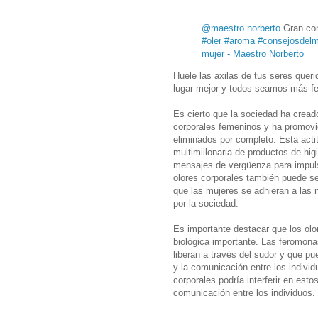
@maestro.norberto
Gran con
#oler
#aroma
#consejosdelm
mujer - Maestro Norberto
Huele las axilas de tus seres quer
lugar mejor y todos seamos más fe
Es cierto que la sociedad ha cread
corporales femeninos y ha promovi
eliminados por completo. Esta actit
multimillonaria de productos de hig
mensajes de vergüenza para impuls
olores corporales también puede se
que las mujeres se adhieran a las
por la sociedad.
Es importante destacar que los olo
biológica importante. Las feromon
liberan a través del sudor y que p
y la comunicación entre los individ
corporales podría interferir en est
comunicación entre los individuos.