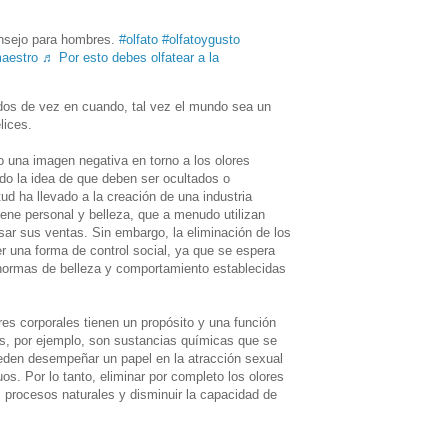
sejo para hombres.
#olfato
#olfatoygusto
aestro
♬ Por esto debes olfatear a la
idos de vez en cuando, tal vez el mundo sea un
lices.
o una imagen negativa en torno a los olores
do la idea de que deben ser ocultados o
ud ha llevado a la creación de una industria
iene personal y belleza, que a menudo utilizan
ar sus ventas. Sin embargo, la eliminación de los
r una forma de control social, ya que se espera
 normas de belleza y comportamiento establecidas
res corporales tienen un propósito y una función
as, por ejemplo, son sustancias químicas que se
ueden desempeñar un papel en la atracción sexual
uos. Por lo tanto, eliminar por completo los olores
os procesos naturales y disminuir la capacidad de