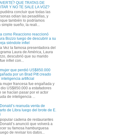
VERTE? QUE TRATAS DE
ITAR Y NO TE SALE LA VOZ?
pudiéra concluir que todas las
sonas odian las pesadillas, y
nque también lo podríamos
simple sueño, la reali...
ra como Reacciono reaccionó
ra Bozzo luego de descubrir a su
eja siéndole infiel
a Vez la famosa presentadora del
ograma Laura de América, Laura
zzo, descubrió que su marido
ue infiel con...
 mujer que perdió US$850.000
gañada por un Brad Pitt creado
 inteligencia artificial
a mujer francesa fue engañada y
s dio US$850.000 a estafadores
 se hacían pasar por el actor
uda de inteligencia ...
Donald’s reanuda venta de
rto de Libra luego del brote de E.
i
 popular cadena de restaurantes
Donald’s anunció que volverá a
recer su famosa hamburguesa
uego de revisar los datos...