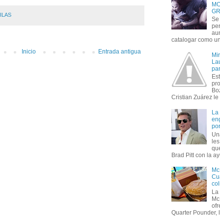
MO
GR
ILAS
Se 
per
au
catalogar como un 
Inicio
Entrada antigua
Mi
Lau
par
Est
pr
Bo
Cristian Zuárez le f
La
en
por
Un
le
que
Brad Pitt con la ay
Mc
Cua
col
La
Mc
of
Quarter Pounder, l