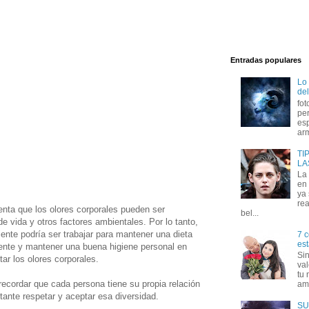
Entradas populares
Lo
del
fot
per
esp
arm
TI
LA
La
en 
ya
rea
nta que los olores corporales pueden ser
bel...
o de vida y otros factores ambientales. Por lo tanto,
nte podría ser trabajar para mantener una dieta
7 c
est
mente y mantener una buena higiene personal en
Si
tar los olores corporales.
val
tu 
recordar que cada persona tiene su propia relación
amo
tante respetar y aceptar esa diversidad.
SU