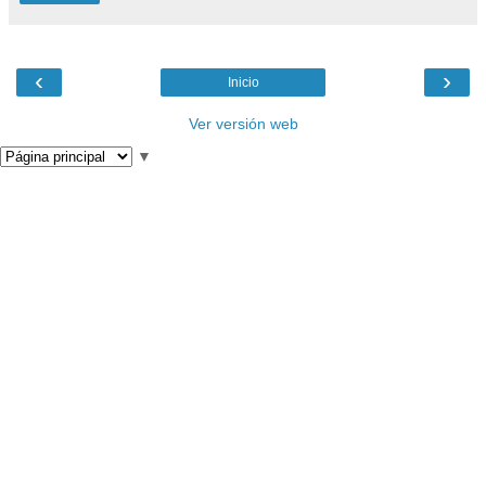
‹
›
Inicio
Ver versión web
▼