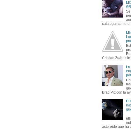
MO
GR
Se 
per
au
catalogar como un 
Mi
Lau
par
Est
pr
Bo
Cristian Zuárez le f
La
en
por
Un
le
que
Brad Pitt con la ay
El
imp
qu
úl
oí
asteroide que ha ac