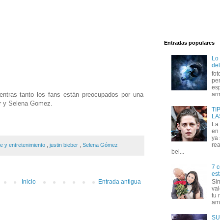
Entradas populares
Lo
del
fot
per
esp
entras tanto los fans están preocupados por una
arm
er y Selena Gomez.
TI
LA
La
en 
ya
rea
te y entretenimiento
,
justin bieber
,
Selena Gómez
bel...
7 c
est
Inicio
Entrada antigua
Si
val
tu 
amo
SU