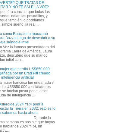
VERTE? QUE TRATAS DE
ITAR Y NO TE SALE LA VOZ?
pudiéra concluir que todas las
sonas odian las pesadillas, y
nque también lo podríamos
simple sueño, la reali...
ra como Reacciono reaccionó
ra Bozzo luego de descubrir a su
eja siéndole infiel
a Vez la famosa presentadora del
ograma Laura de América, Laura
zzo, descubrió que su marido
ue infiel con...
 mujer que perdió US$850.000
gañada por un Brad Pitt creado
 inteligencia artificial
a mujer francesa fue engañada y
s dio US$850.000 a estafadores
 se hacían pasar por el actor
uda de inteligencia ...
 Asteroide 2024 YR4 podría
actar la Tierra en 2032: esto es lo
e sabemos hasta ahora
Durante la
tima semana es posible que hayas
do hablar de 2024 YR4, un
tiv...