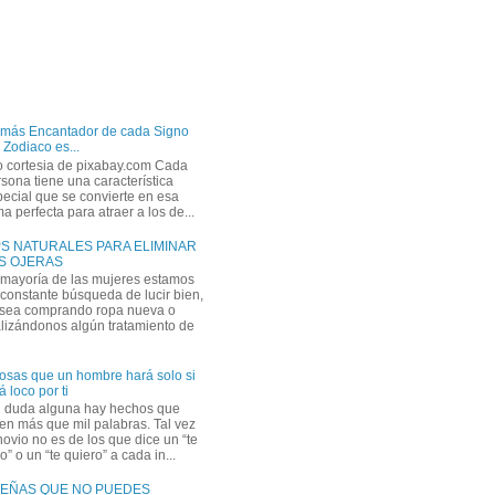
 más Encantador de cada Signo
 Zodiaco es...
o cortesia de pixabay.com Cada
sona tiene una característica
ecial que se convierte en esa
a perfecta para atraer a los de...
PS NATURALES PARA ELIMINAR
S OJERAS
 mayoría de las mujeres estamos
constante búsqueda de lucir bien,
 sea comprando ropa nueva o
lizándonos algún tratamiento de
osas que un hombre hará solo si
á loco por ti
n duda alguna hay hechos que
en más que mil palabras. Tal vez
novio no es de los que dice un “te
” o un “te quiero” a cada in...
EÑAS QUE NO PUEDES