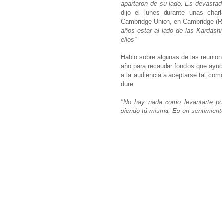
apartaron de su lado. Es devastad
dijo el lunes durante unas char
Cambridge Union, en Cambridge (R
años estar al lado de las Kardashi
ellos”
Hablo sobre algunas de las reunio
año para recaudar fondos que ayud
a la audiencia a aceptarse tal com
dure.
"No hay nada como levantarte por
siendo tú misma. Es un sentimiento