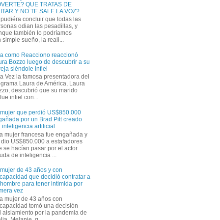
VERTE? QUE TRATAS DE
ITAR Y NO TE SALE LA VOZ?
pudiéra concluir que todas las
sonas odian las pesadillas, y
nque también lo podríamos
simple sueño, la reali...
ra como Reacciono reaccionó
ra Bozzo luego de descubrir a su
eja siéndole infiel
a Vez la famosa presentadora del
ograma Laura de América, Laura
zzo, descubrió que su marido
ue infiel con...
 mujer que perdió US$850.000
gañada por un Brad Pitt creado
 inteligencia artificial
a mujer francesa fue engañada y
s dio US$850.000 a estafadores
 se hacían pasar por el actor
uda de inteligencia ...
 mujer de 43 años y con
capacidad que decidió contratar a
hombre para tener intimida por
imera vez
a mujer de 43 años con
scapacidad tomó una decisión
el aislamiento por la pandemia de
ia. Melanie, q...