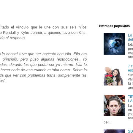
Entradas populares
tado el vínculo que le une con sus seis hijos
de Kendall y Kylie Jenner, a quienes tuvo con Kris.
Lo
do al respecto.
del
fot
per
esp
 la conocí tuve que ser honesto con ella. Ella era
arm
principio, pero puso algunas restricciones. Yo
as, durante las que podía ser yo mismo. Ella lo
7 c
 hacer nada de eso cuando estaba cerca. Sobre lo
est
ada que ver con problemas trans, simplemente las
Si
val
es"
,
tu 
amo
TI
LA
La
en 
ya
rea
bel...
SU