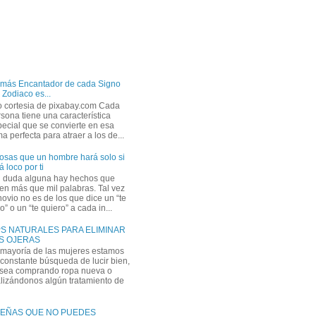
 más Encantador de cada Signo
 Zodiaco es...
o cortesia de pixabay.com Cada
sona tiene una característica
ecial que se convierte en esa
a perfecta para atraer a los de...
osas que un hombre hará solo si
á loco por ti
n duda alguna hay hechos que
en más que mil palabras. Tal vez
novio no es de los que dice un “te
” o un “te quiero” a cada in...
PS NATURALES PARA ELIMINAR
S OJERAS
 mayoría de las mujeres estamos
constante búsqueda de lucir bien,
 sea comprando ropa nueva o
lizándonos algún tratamiento de
EÑAS QUE NO PUEDES