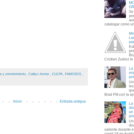
MO
GR
Se 
per
au
catalogar como un 
Mi
Lau
par
Est
pr
Bo
Cristian Zuárez le f
La
en
te y entreteimiento
,
Caitlyn Jenner
,
CULPA
,
FAMOSOS
,
por
Un
le
que
Brad Pitt con la ay
Inicio
Entrada antigua
La
dis
un 
pr
Un
di
valiente durante 
covid-19 en Austral