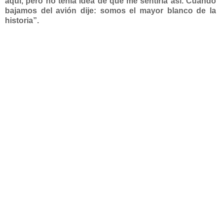
aquí, pero no tenía idea de que me sentiría así. Cuando
bajamos del avión dije: somos el mayor blanco de la
historia”.