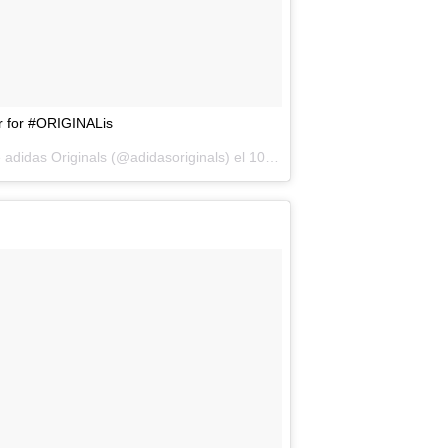
 for #ORIGINALis
 adidas Originals (@adidasoriginals) el
10 de Ago de 2017 a la(s) 6:36 PDT