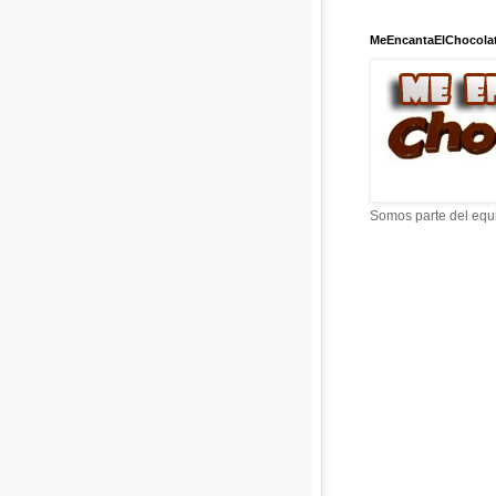
MeEncantaElChocola
Somos parte del equ