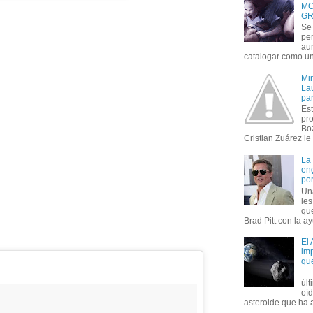
MO
GR
Se 
per
au
catalogar como un 
Mi
Lau
par
Est
pr
Bo
Cristian Zuárez le f
La
en
por
Un
le
que
Brad Pitt con la ay
El
imp
qu
úl
oí
asteroide que ha ac