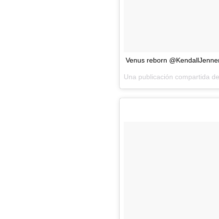
Venus reborn @KendallJenner
Una publicación compartida de