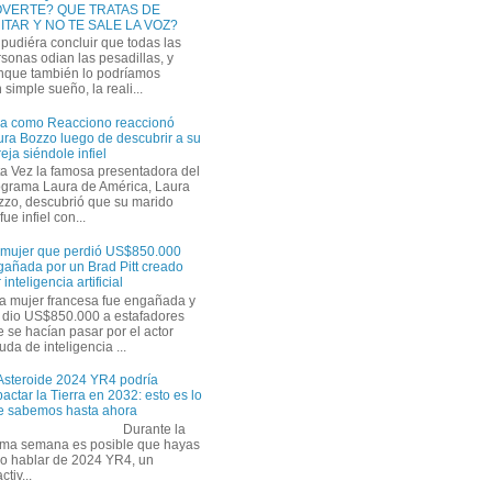
VERTE? QUE TRATAS DE
ITAR Y NO TE SALE LA VOZ?
pudiéra concluir que todas las
sonas odian las pesadillas, y
nque también lo podríamos
simple sueño, la reali...
ra como Reacciono reaccionó
ra Bozzo luego de descubrir a su
eja siéndole infiel
a Vez la famosa presentadora del
ograma Laura de América, Laura
zzo, descubrió que su marido
ue infiel con...
 mujer que perdió US$850.000
gañada por un Brad Pitt creado
 inteligencia artificial
a mujer francesa fue engañada y
s dio US$850.000 a estafadores
 se hacían pasar por el actor
uda de inteligencia ...
 Asteroide 2024 YR4 podría
actar la Tierra en 2032: esto es lo
e sabemos hasta ahora
Durante la
tima semana es posible que hayas
do hablar de 2024 YR4, un
tiv...