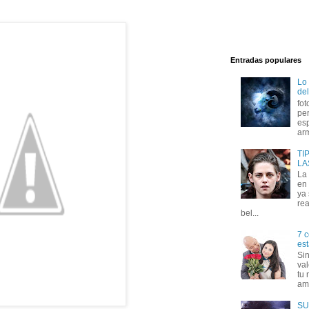
Entradas populares
Lo
del
fot
per
esp
arm
TI
LA
La
en 
ya
rea
bel...
7 c
est
Si
val
tu 
amo
SU