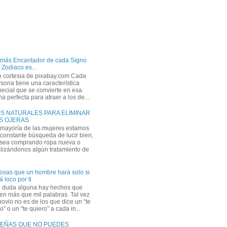
 más Encantador de cada Signo
 Zodiaco es...
o cortesia de pixabay.com Cada
sona tiene una característica
ecial que se convierte en esa
a perfecta para atraer a los de...
PS NATURALES PARA ELIMINAR
S OJERAS
 mayoría de las mujeres estamos
constante búsqueda de lucir bien,
 sea comprando ropa nueva o
lizándonos algún tratamiento de
osas que un hombre hará solo si
á loco por ti
n duda alguna hay hechos que
en más que mil palabras. Tal vez
novio no es de los que dice un “te
” o un “te quiero” a cada in...
EÑAS QUE NO PUEDES