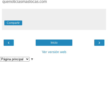
quenoticiasmaslocas.com
Compartir
‹
›
Inicio
Ver versión web
▼