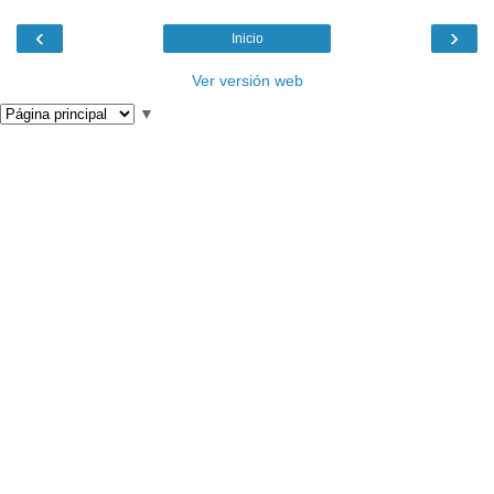
‹
›
Inicio
Ver versión web
▼