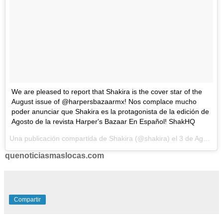
We are pleased to report that Shakira is the cover star of the
August issue of @harpersbazaarmx! Nos complace mucho
poder anunciar que Shakira es la protagonista de la edición de
Agosto de la revista Harper's Bazaar En Español! ShakHQ
Una publicación compartida de Shakira (@shakira) el
3 de Ago de 2017 a la(s) 12:35 PDT
quenoticiasmaslocas.com
Compartir