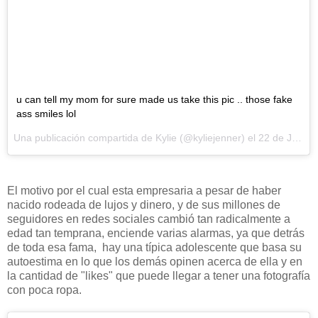
u can tell my mom for sure made us take this pic .. those fake
ass smiles lol
Una publicación compartida de Kylie (@kyliejenner) el
22 de Jun de 2017 a la(s) 5:20 PDT
El motivo por el cual esta empresaria a pesar de haber
nacido rodeada de lujos y dinero, y de sus millones de
seguidores en redes sociales cambió tan radicalmente a
edad tan temprana, enciende varias alarmas, ya que detrás
de toda esa fama, hay una típica adolescente que basa su
autoestima en lo que los demás opinen acerca de ella y en
la cantidad de "likes" que puede llegar a tener una fotografía
con poca ropa.