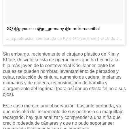
GQ @gqmexico @gq_germany @mrmikerosenthal
Una publicación compartida de Kylie (@kyliejenner) el
16 de Jul de 2017 a la(s) 6:44 PDT
Sin embargo, recientemente el cirujano plástico de Kim y
Khloé, desveló la lista de operaciones que ha hecho a la
hija más joven de la controversial Kris Jenner, entre las
cuales se pueden nombrar: levantamiento de párpados y
cejas, reducción de cintura, aumento de cadera, implantes
mamarios y de glúteos, reconstrucción de barbilla y
alargamiento del lagrimal (para así dar un efecto felino a sus
ojos).
Este caso merece una observación bastante profunda, ya
que más allá del incremento de sus pechos o su maquillaje
recargado, hay que analizar y comprender a una niña que
creció rodeada de cámaras y que no pudo soportar ser
comparada físicamente con sus hermanas.