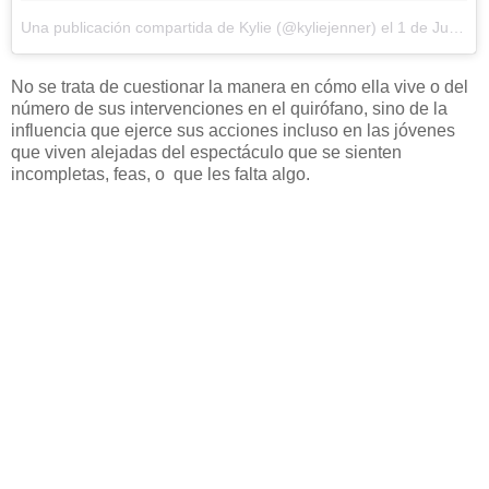
Una publicación compartida de Kylie (@kyliejenner)
el
1 de Jun de 2017 a la(s) 1:06 PDT
No se trata de cuestionar la manera en cómo ella vive o del
número de sus intervenciones en el quirófano, sino de la
influencia que ejerce sus acciones incluso en las jóvenes
que viven alejadas del espectáculo que se sienten
incompletas, feas, o que les falta algo.