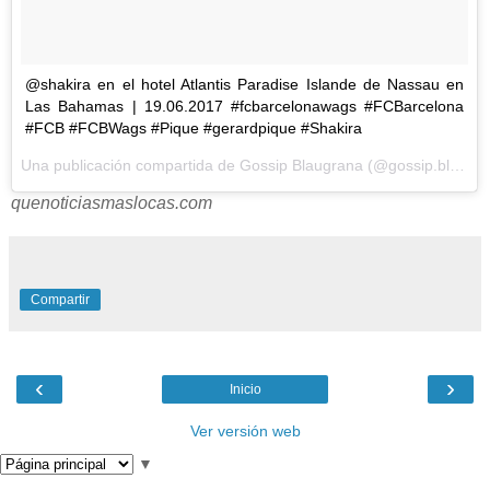
@shakira en el hotel Atlantis Paradise Islande de Nassau en
Las Bahamas | 19.06.2017 #fcbarcelonawags #FCBarcelona
#FCB #FCBWags #Pique #gerardpique #Shakira
Una publicación compartida de Gossip Blaugrana (@gossip.blaugrana) el
quenoticiasmaslocas.com
Compartir
‹
›
Inicio
Ver versión web
▼