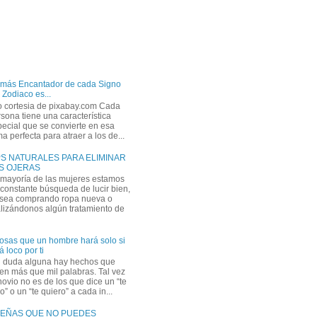
 más Encantador de cada Signo
 Zodiaco es...
o cortesia de pixabay.com Cada
sona tiene una característica
ecial que se convierte en esa
a perfecta para atraer a los de...
PS NATURALES PARA ELIMINAR
S OJERAS
 mayoría de las mujeres estamos
constante búsqueda de lucir bien,
 sea comprando ropa nueva o
lizándonos algún tratamiento de
osas que un hombre hará solo si
á loco por ti
n duda alguna hay hechos que
en más que mil palabras. Tal vez
novio no es de los que dice un “te
” o un “te quiero” a cada in...
EÑAS QUE NO PUEDES