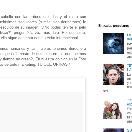
cabello con las raíces crecidas y el resto con
uchísimos seguidores (o más bien detractores) le
Entradas populares
descuido de su imagen. “¿No podes teñirte el pelo
disco?”, preguntó la voz más dura. Por supuesto,
Lo
ella sigue contenta con su éxito internacional.
del
fot
omos humanos y las mujeres tenemos derecho a
per
esp
rque no?, hasta de descuido en los que lucimos
arm
y tiempo no creen?, En nuestra opinion en la Foto
jos de todo marketing, TU QUE OPINAS?
TI
LA
La
en 
ya
rea
bel...
7 c
est
Si
val
tu 
amo
SU