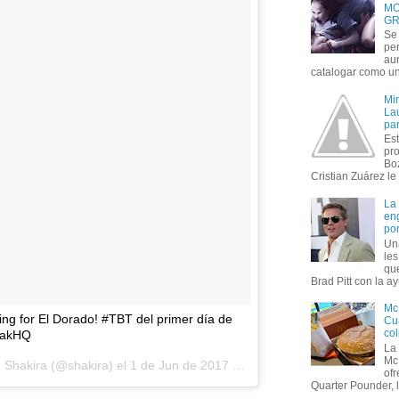
MO
GR
Se 
per
au
catalogar como un 
Mi
Lau
par
Est
pr
Bo
Cristian Zuárez le f
La
en
por
Un
le
que
Brad Pitt con la ay
Mc
ding for El Dorado! #TBT del primer día de
Cua
col
hakHQ
La
Mc
 Shakira (@shakira) el
1 de Jun de 2017 a la(s) 9:44 PDT
of
Quarter Pounder, l