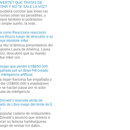
VERTE? QUE TRATAS DE
ITAR Y NO TE SALE LA VOZ?
pudiéra concluir que todas las
sonas odian las pesadillas, y
nque también lo podríamos
simple sueño, la reali...
ra como Reacciono reaccionó
ra Bozzo luego de descubrir a su
eja siéndole infiel
a Vez la famosa presentadora del
ograma Laura de América, Laura
zzo, descubrió que su marido
ue infiel con...
 mujer que perdió US$850.000
gañada por un Brad Pitt creado
 inteligencia artificial
a mujer francesa fue engañada y
s dio US$850.000 a estafadores
 se hacían pasar por el actor
uda de inteligencia ...
Donald’s reanuda venta de
rto de Libra luego del brote de E.
i
 popular cadena de restaurantes
Donald’s anunció que volverá a
recer su famosa hamburguesa
uego de revisar los datos...