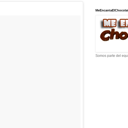
MeEncantaElChocola
Somos parte del equ