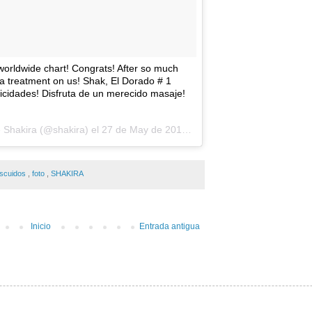
worldwide chart! Congrats! After so much
a treatment on us! Shak, El Dorado # 1
licidades! Disfruta de un merecido masaje!
 Shakira (@shakira) el
27 de May de 2017 a la(s) 5:12 PDT
scuidos
,
foto
,
SHAKIRA
Inicio
Entrada antigua