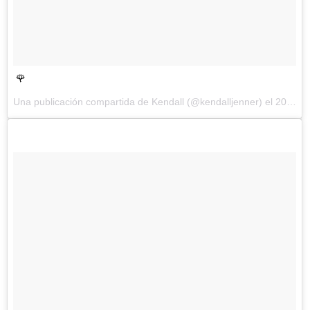
🌹
Una publicación compartida de Kendall (@kendalljenner) el
20 de May de 2017 a la(s) 12:32 PDT