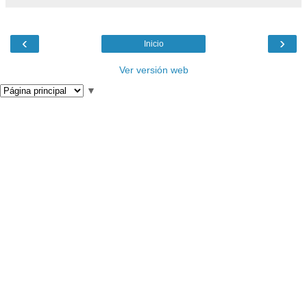
‹
›
Inicio
Ver versión web
▼