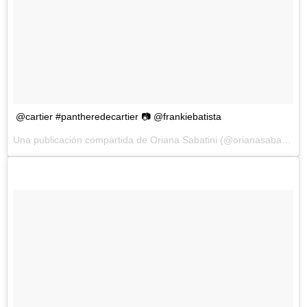
@cartier #pantheredecartier 📷 @frankiebatista
Una publicación compartida de Oriana Sabatini (@orianasabatini) el