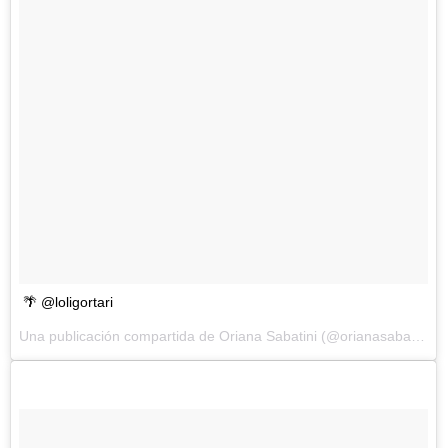
🌴 @loligortari
Una publicación compartida de Oriana Sabatini (@orianasabatini) el