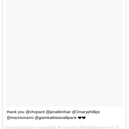
thank you @chopard @jenatkinhair @1maryphillips
@marnixmarni @giambattistavalliparis ❤️❤️
Una publicación compartida de Kendall (@kendalljenner) el
20 de May de 2017 a la(s) 1:06 PDT