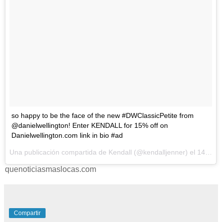
so happy to be the face of the new #DWClassicPetite from
@danielwellington! Enter KENDALL for 15% off on
Danielwellington.com link in bio #ad
Una publicación compartida de Kendall (@kendalljenner) el
14 de Mar de 2017 a la(s) 9:00 PDT
quenoticiasmaslocas.com
Compartir