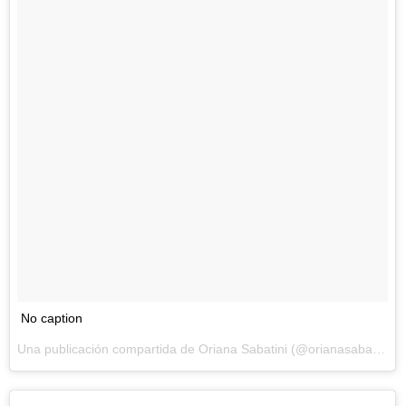
No caption
Una publicación compartida de Oriana Sabatini (@orianasabatini) el