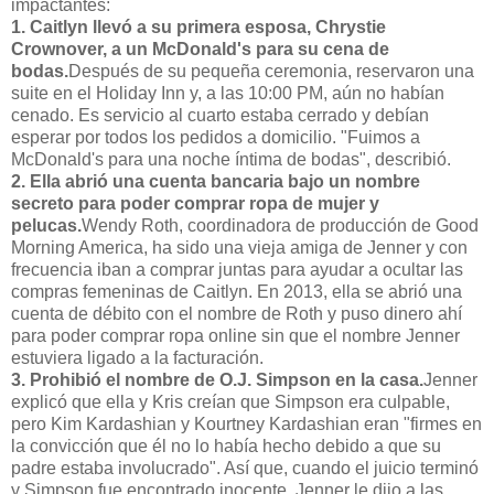
impactantes:
1. Caitlyn llevó a su primera esposa, Chrystie
Crownover, a un McDonald's para su cena de
bodas.
Después de su pequeña ceremonia, reservaron una
suite en el Holiday Inn y, a las 10:00 PM, aún no habían
cenado. Es servicio al cuarto estaba cerrado y debían
esperar por todos los pedidos a domicilio. "Fuimos a
McDonald's para una noche íntima de bodas", describió.
2. Ella abrió una cuenta bancaria bajo un nombre
secreto para poder comprar ropa de mujer y
pelucas.
Wendy Roth, coordinadora de producción de Good
Morning America, ha sido una vieja amiga de Jenner y con
frecuencia iban a comprar juntas para ayudar a ocultar las
compras femeninas de Caitlyn. En 2013, ella se abrió una
cuenta de débito con el nombre de Roth y puso dinero ahí
para poder comprar ropa online sin que el nombre Jenner
estuviera ligado a la facturación.
3. Prohibió el nombre de O.J. Simpson en la casa.
Jenner
explicó que ella y Kris creían que Simpson era culpable,
pero Kim Kardashian y Kourtney Kardashian eran "firmes en
la convicción que él no lo había hecho debido a que su
padre estaba involucrado". Así que, cuando el juicio terminó
y Simpson fue encontrado inocente, Jenner le dijo a las