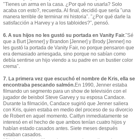
"Tienes un arma en la casa. ¿Por qué no usarla? Solo
acaba con esto?, recuerda. Al final, decidió que sería "una
manera terrible de terminar mi historia". "¿Por qué darle la
satisfacción a Harvey y a los tabloides?", pensó.
6. A sus hijos no les gustó su portada en Vanity Fair.
"Sé
que a Burt [Jenner] y Brandon [Jenner] y Brody [Jenner] no
les gustó la portada de Vanity Fair, no porque pensaron que
era demasiado arriesgada, sino porque no sabían como
debía sentirse un hijo viendo a su padre en un bustier color
crema".
7. La primera vez que escuchó el nombre de Kris, ella se
encontraba pescando salmón.
En 1990, Jenner estaba
filmando un segmento para un show de televisión con el
jugador de beisbol Steve Garvey y su esposa Candace.
Durante la filmación, Candace sugirió que Jenner saliera
con Kris, quien estaba en medio del proceso de su divorcio
de Robert en aquel momento. Caitlyn inmediatamente se
interesó en el hecho de que ambos tenían cuatro hijos y
habían estado casados antes. Siete meses después
estaban casados.