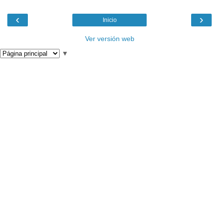
‹
›
Inicio
Ver versión web
▼