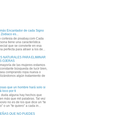
 más Encantador de cada Signo
 Zodiaco es...
o cortesia de pixabay.com Cada
sona tiene una característica
ecial que se convierte en esa
a perfecta para atraer a los de...
PS NATURALES PARA ELIMINAR
S OJERAS
 mayoría de las mujeres estamos
constante búsqueda de lucir bien,
 sea comprando ropa nueva o
lizándonos algún tratamiento de
osas que un hombre hará solo si
á loco por ti
n duda alguna hay hechos que
en más que mil palabras. Tal vez
novio no es de los que dice un “te
” o un “te quiero” a cada in...
EÑAS QUE NO PUEDES