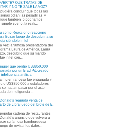
VERTE? QUE TRATAS DE
ITAR Y NO TE SALE LA VOZ?
pudiéra concluir que todas las
sonas odian las pesadillas, y
nque también lo podríamos
simple sueño, la reali...
ra como Reacciono reaccionó
ra Bozzo luego de descubrir a su
eja siéndole infiel
a Vez la famosa presentadora del
ograma Laura de América, Laura
zzo, descubrió que su marido
ue infiel con...
 mujer que perdió US$850.000
gañada por un Brad Pitt creado
 inteligencia artificial
a mujer francesa fue engañada y
s dio US$850.000 a estafadores
 se hacían pasar por el actor
uda de inteligencia ...
Donald’s reanuda venta de
rto de Libra luego del brote de E.
i
 popular cadena de restaurantes
Donald’s anunció que volverá a
recer su famosa hamburguesa
uego de revisar los datos...