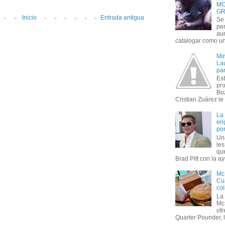
MO
GR
Inicio
Entrada antigua
Se 
per
au
catalogar como un 
Mi
Lau
par
Est
pr
Bo
Cristian Zuárez le f
La
en
por
Un
le
que
Brad Pitt con la ay
Mc
Cua
col
La
Mc
of
Quarter Pounder, l