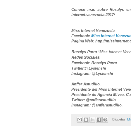
Conoce mas sobre Rosalys e
internet-venezuela-2017/
Miss Internet Venezuela
Facebook:
Miss Internet Venezue
Pagina Web: http://missinternet.
Rosalys Parra
"Miss Internet Ven
Redes Sociales:
Facebook: Rosalys Parra
Twitter:@Lystenshi
Instagram: @Lystenshi
Anffer Astudillo,
Presidente del Miss Internet Ven
Presidente de Agencia Mivca, C.
Twitter: @anfferastudillo
Instagram: @anfferastudillo.
Etiquetas:
Mi