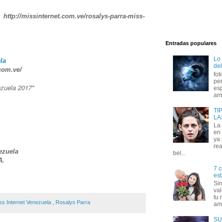
n
http://missinternet.com.ve/rosalys-parra-miss-
Entradas populares
Lo
la
del
com.ve/
fot
per
ezuela 2017"
esp
arm
TI
LA
La
en 
ya
rea
ezuela
bel...
A.
7 c
est
Si
val
tu 
ss Internet Venezuela
,
Rosalys Parra
amo
SU