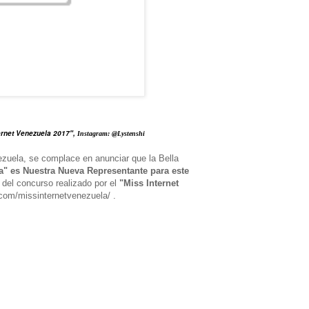
ernet Venezuela 2017",
Instagram: @Lystenshi
ezuela, se complace en anunciar que la Bella
a" es Nuestra Nueva Representante para este
a del concurso realizado por el
"Miss Internet
.com/missinternetvenezuela/ .