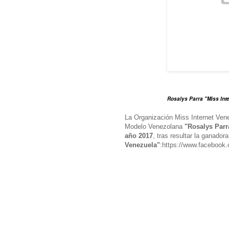
Rosalys Parra "Miss Int
La Organización Miss Internet Ven
Modelo Venezolana
"Rosalys Parr
año 2017
, tras resultar la ganador
Venezuela"
:https://www.facebook