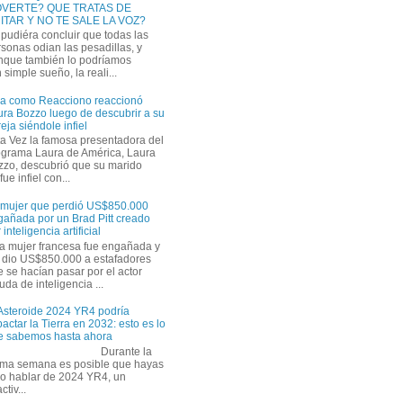
VERTE? QUE TRATAS DE
ITAR Y NO TE SALE LA VOZ?
pudiéra concluir que todas las
sonas odian las pesadillas, y
nque también lo podríamos
simple sueño, la reali...
ra como Reacciono reaccionó
ra Bozzo luego de descubrir a su
eja siéndole infiel
a Vez la famosa presentadora del
ograma Laura de América, Laura
zzo, descubrió que su marido
ue infiel con...
 mujer que perdió US$850.000
gañada por un Brad Pitt creado
 inteligencia artificial
a mujer francesa fue engañada y
s dio US$850.000 a estafadores
 se hacían pasar por el actor
uda de inteligencia ...
 Asteroide 2024 YR4 podría
actar la Tierra en 2032: esto es lo
e sabemos hasta ahora
Durante la
tima semana es posible que hayas
do hablar de 2024 YR4, un
tiv...