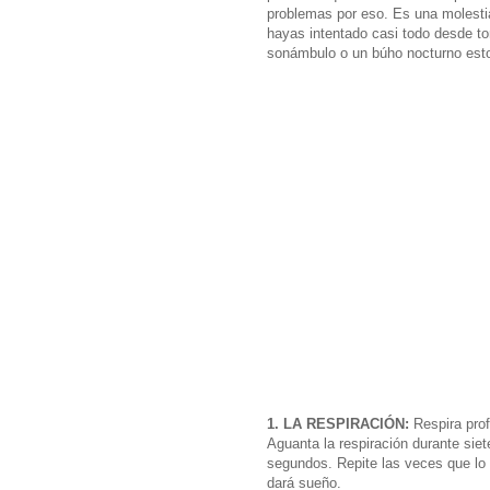
problemas por eso. Es una molestia
hayas intentado casi todo desde to
sonámbulo o un búho nocturno esto
1. LA RESPIRACIÓN:
R
espira pro
Aguanta la respiración durante sie
segundos. Repite las veces que lo 
dará sueño.