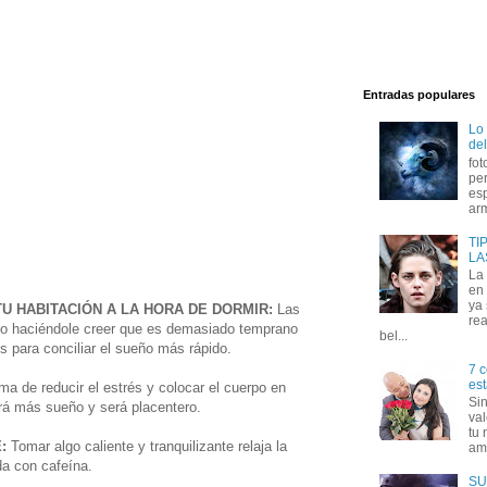
Entradas populares
Lo
del
fot
per
esp
arm
TI
LA
La
en 
ya
TU HABITACIÓN A LA HORA DE DORMIR:
Las
rea
po haciéndole creer que es demasiado temprano
bel...
es para conciliar el sueño más rápido.
7 c
est
ma de reducir el estrés y colocar el cuerpo en
Si
ará más sueño y será placentero.
val
tu 
:
Tomar algo caliente y tranquilizante relaja la
amo
da con cafeína.
SU