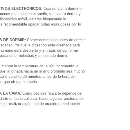
TIVOS ELECTRÓNICOS:
Cuando vas a dormir el
monas que inducen el sueño, y si vas a dormir y
u dispositivo móvil, estarás bloqueando la
es recomendable apagar todas esas cosas por lo
.
S DE DORMIR:
Comer demasiado antes de dormir
 descanso. Ya que la digestión esta diseñada para
humano esta despierto y si tratas de dormir en
causándote molestias y un pesado dormir.
umentar la temperatura de la piel incrementa la
que la jornada hacia un sueño profundo sea mucho
año caliente 30 minutos antes de la hora de
os que otorga al sueño.
 A LA CAMA:
Cómo decides relajarte depende de
 darte un baño caliente, hacer algunas posturas de
ces, realizar algún tipo de oración o meditación.