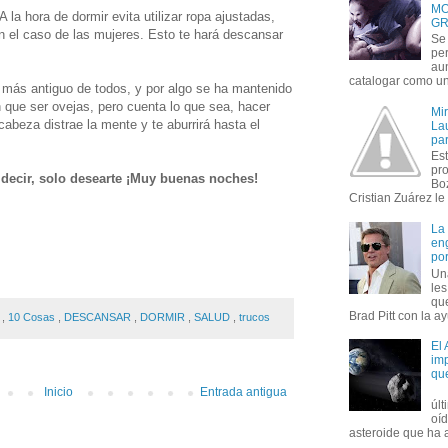
MO
A la hora de dormir evita utilizar ropa ajustadas,
GR
n el caso de las mujeres. Esto te hará descansar
Se 
per
au
catalogar como un 
 más antiguo de todos, y por algo se ha mantenido
n que ser ovejas, pero cuenta lo que sea, hacer
Mi
cabeza distrae la mente y te aburrirá hasta el
Lau
par
Est
pr
decir, solo desearte ¡Muy buenas noches!
Bo
Cristian Zuárez le f
La
en
por
Un
le
que
Brad Pitt con la ay
0
,
10 Cosas
,
DESCANSAR
,
DORMIR
,
SALUD
,
trucos
El
imp
qu
Inicio
Entrada antigua
úl
oí
asteroide que ha ac