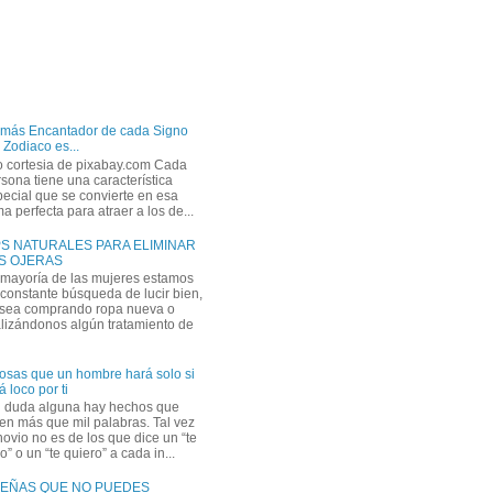
 más Encantador de cada Signo
 Zodiaco es...
o cortesia de pixabay.com Cada
sona tiene una característica
ecial que se convierte en esa
a perfecta para atraer a los de...
PS NATURALES PARA ELIMINAR
S OJERAS
 mayoría de las mujeres estamos
constante búsqueda de lucir bien,
 sea comprando ropa nueva o
lizándonos algún tratamiento de
osas que un hombre hará solo si
á loco por ti
n duda alguna hay hechos que
en más que mil palabras. Tal vez
novio no es de los que dice un “te
” o un “te quiero” a cada in...
EÑAS QUE NO PUEDES