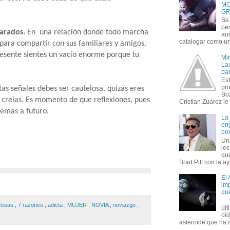
MO
GR
Se 
per
parados.
En una relación donde todo marcha
au
catalogar como un 
 para compartir con sus familiares y amigos.
presente sientes un vacío enorme porque tu
Mi
Lau
par
Est
pr
stas señales debes ser cautelosa, quizás eres
Bo
e creías. Es momento de que reflexiones, pues
Cristian Zuárez le f
emas a futuro.
La
en
por
Un
le
que
Brad Pitt con la ay
El
imp
qu
cosas
,
7 razones
,
adicta
,
MUJER
,
NOVIA
,
noviazgo
,
úl
oí
asteroide que ha ac