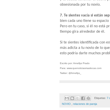
obsesionada por tu novio.
7. Te sientes vacía si están se
bien cada uno tiene su espacio
Pero en tu caso, si él no está 
tiempo gira alrededor de él.
Si te sientes identificada con e
más adicta a tu novio de lo qu
esto podría darte muchos probl
Escrito por: Arnellys Prado
Para: www.quenoticiasmaslocas.com
Twitter: @Arnellys_
Etiquetas:
7 
NOVIO
,
relaciones de pareja