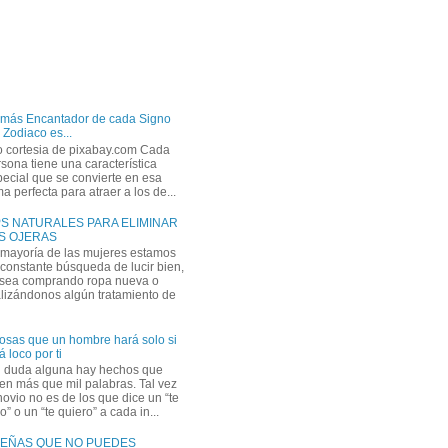
 más Encantador de cada Signo
 Zodiaco es...
o cortesia de pixabay.com Cada
sona tiene una característica
ecial que se convierte en esa
a perfecta para atraer a los de...
PS NATURALES PARA ELIMINAR
S OJERAS
 mayoría de las mujeres estamos
constante búsqueda de lucir bien,
 sea comprando ropa nueva o
lizándonos algún tratamiento de
osas que un hombre hará solo si
á loco por ti
n duda alguna hay hechos que
en más que mil palabras. Tal vez
novio no es de los que dice un “te
” o un “te quiero” a cada in...
EÑAS QUE NO PUEDES