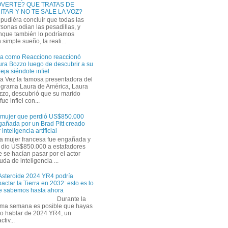
VERTE? QUE TRATAS DE
ITAR Y NO TE SALE LA VOZ?
pudiéra concluir que todas las
sonas odian las pesadillas, y
nque también lo podríamos
simple sueño, la reali...
ra como Reacciono reaccionó
ra Bozzo luego de descubrir a su
eja siéndole infiel
a Vez la famosa presentadora del
ograma Laura de América, Laura
zzo, descubrió que su marido
ue infiel con...
 mujer que perdió US$850.000
gañada por un Brad Pitt creado
 inteligencia artificial
a mujer francesa fue engañada y
s dio US$850.000 a estafadores
 se hacían pasar por el actor
uda de inteligencia ...
 Asteroide 2024 YR4 podría
actar la Tierra en 2032: esto es lo
e sabemos hasta ahora
Durante la
tima semana es posible que hayas
do hablar de 2024 YR4, un
tiv...