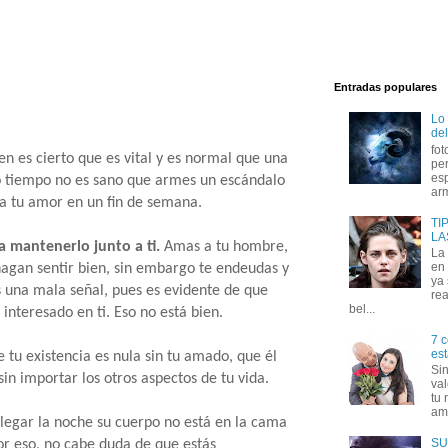
Entradas populares
Lo
del
fot
ien es cierto que es vital y es normal que una
per
esp
 tiempo no es sano que armes un escándalo
arm
 a tu amor en un fin de semana.
TI
LA
a mantenerlo junto a ti.
Amas a tu hombre,
La
en 
hagan sentir bien, sin embargo te endeudas y
ya
s una mala señal, pues es evidente de que
rea
bel...
interesado en ti. Eso no está bien.
7 c
est
e tu existencia es nula sin tu amado, que él
Si
 sin importar los otros aspectos de tu vida.
val
tu 
amo
 llegar la noche su cuerpo no está en la cama
SU
por eso, no cabe duda de que estás