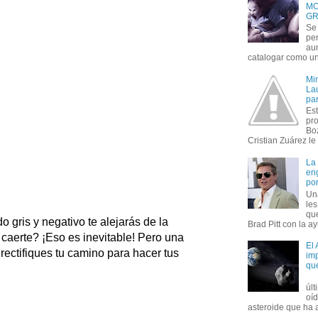
MO
GR
Se 
per
au
catalogar como un 
Mi
Lau
par
Est
pr
Bo
Cristian Zuárez le f
La
en
por
Un
le
que
o gris y negativo te alejarás de la
Brad Pitt con la ay
 caerte? ¡Eso es inevitable! Pero una
El
rectifiques tu camino para hacer tus
imp
qu
úl
oí
asteroide que ha ac