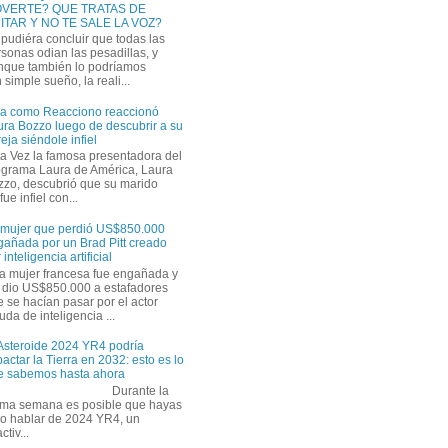
VERTE? QUE TRATAS DE
ITAR Y NO TE SALE LA VOZ?
pudiéra concluir que todas las
sonas odian las pesadillas, y
nque también lo podríamos
simple sueño, la reali...
ra como Reacciono reaccionó
ra Bozzo luego de descubrir a su
eja siéndole infiel
a Vez la famosa presentadora del
ograma Laura de América, Laura
zzo, descubrió que su marido
ue infiel con...
 mujer que perdió US$850.000
gañada por un Brad Pitt creado
 inteligencia artificial
a mujer francesa fue engañada y
s dio US$850.000 a estafadores
 se hacían pasar por el actor
uda de inteligencia ...
 Asteroide 2024 YR4 podría
actar la Tierra en 2032: esto es lo
e sabemos hasta ahora
Durante la
tima semana es posible que hayas
do hablar de 2024 YR4, un
tiv...