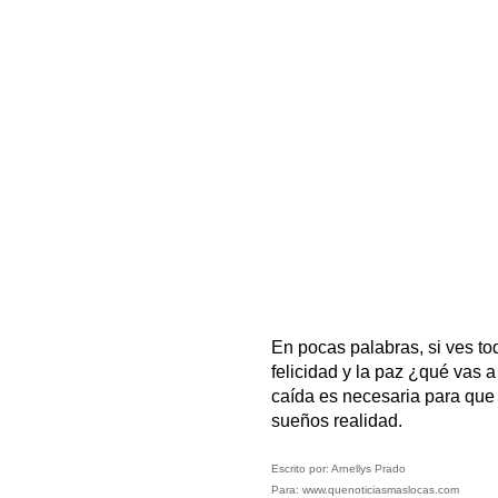
En pocas palabras, si ves tod
felicidad y la paz ¿qué vas a
caída es necesaria para que 
sueños realidad.
Escrito por: Arnellys Prado
Para: www.quenoticiasmaslocas.com