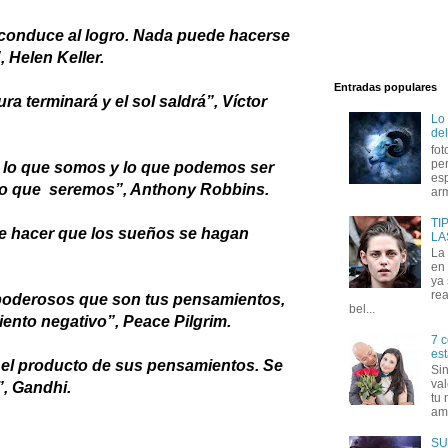
 conduce al logro. Nada puede hacerse
 Helen Keller.
Entradas populares
a terminará y el sol saldrá”, Víctor
Lo
del
fot
per
 lo que somos y lo que podemos ser
esp
lo que seremos”, Anthony Robbins.
arm
TI
de hacer que los sueños se hagan
LA
La
en 
ya
rea
o poderosos que son tus pensamientos,
bel...
ento negativo”, Peace Pilgrim.
7 c
est
el producto de sus pensamientos. Se
Si
val
”, Gandhi.
tu 
amo
SU