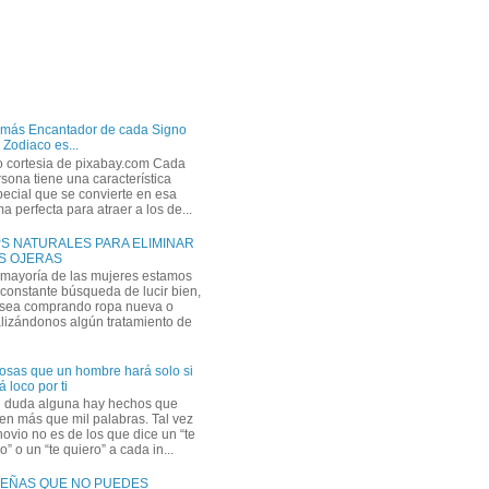
 más Encantador de cada Signo
 Zodiaco es...
o cortesia de pixabay.com Cada
sona tiene una característica
ecial que se convierte en esa
a perfecta para atraer a los de...
PS NATURALES PARA ELIMINAR
S OJERAS
 mayoría de las mujeres estamos
constante búsqueda de lucir bien,
 sea comprando ropa nueva o
lizándonos algún tratamiento de
osas que un hombre hará solo si
á loco por ti
n duda alguna hay hechos que
en más que mil palabras. Tal vez
novio no es de los que dice un “te
” o un “te quiero” a cada in...
EÑAS QUE NO PUEDES