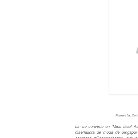
Fotografia, Cort
Lin se convirtio en “Miss Deaf As
diseñadora de moda de Singapur
campaña #Changedestiny, que bu