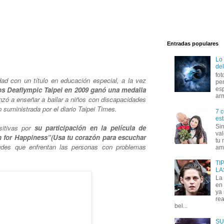
Entradas populares
Lo
del
fot
dad con un título en educación especial, a la vez
per
os Deaflympic Taipei en 2009 ganó una medalla
esp
arm
zó a enseñar a bailar a niños con discapacidades
 suministrada por el diario Taipei Times.
7 c
est
sitivas por
su participación en la película de
Si
val
en for Happiness”(Usa tu corazón para escuchar
tu 
tudes que enfrentan las personas con problemas
amo
TI
LA
La
en 
ya
rea
bel...
SU