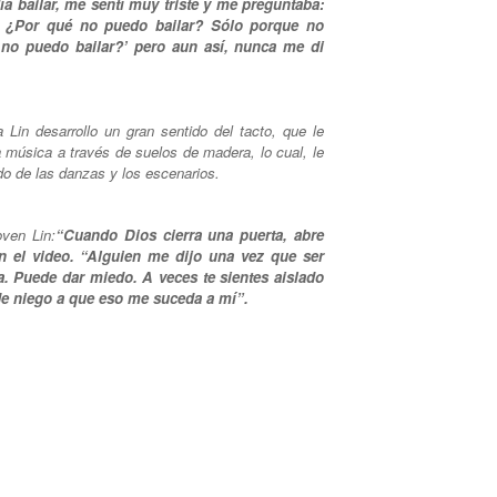
 bailar, me sentí muy triste y me preguntaba:
 ¿Por qué no puedo bailar? Sólo porque no
 no puedo bailar?’ pero aun así, nunca me di
 Lin desarrollo un gran sentido del tacto, que le
la música a través de suelos de madera, lo cual, le
o de las danzas y los escenarios.
oven Lin:
“Cuando Dios cierra una puerta, abre
en el video. “Alguien me dijo una vez que ser
a. Puede dar miedo. A veces te sientes aislado
Me niego a que eso me suceda a mí”.