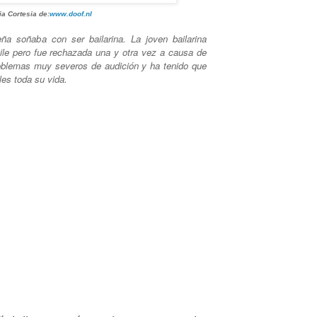
ia Cortesia de:
www.doof.nl
a soñaba con ser bailarina. La joven bailarina
aile pero fue rechazada una y otra vez a causa de
roblemas muy severos de audición y ha tenido que
les toda su vida.