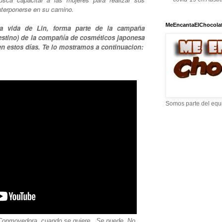
nterponerse en su camino.
MeEncantaElChocola
la vida de Lin, forma parte de la campaña
stino) de la compañía de cosméticos japonesa
en estos días. Te lo mostramos a continuacion:
Somos parte del equ
 Conmovedora, cuando se quiere...Se puede..No