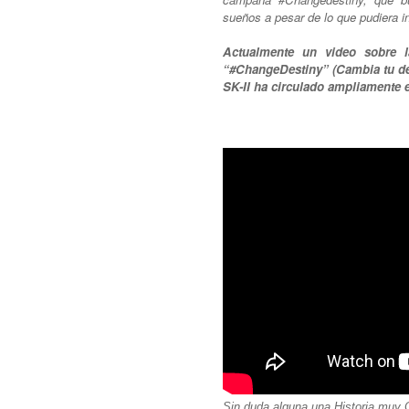
sueños a pesar de lo que pudiera i
Actualmente un video sobre 
“#ChangeDestiny” (Cambia tu de
SK-II ha circulado ampliamente 
Sin duda alguna una Historia muy