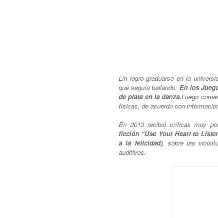
Lin logro graduarse en la universi
que seguía bailando.
En los Jueg
de plata en la danza.
Luego
comen
físicas, de acuerdo con informacion
En 2013 recibió críticas muy po
ficción “Use Your Heart to List
a la felicidad)
, sobre las vicisi
auditivos.