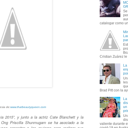
MO
GR
Se 
per
au
catalogar como un 
Mi
Lau
par
Est
pr
Bo
Cristian Zuárez le f
La
en
por
Un
le
que
Brad Pitt con la ay
La
dis
un 
esia de:
www.thatbeautyqueen.com
pr
Un
ia 2015”, y junto a la actriz Cate Blanchett y la
di
 Ong Priscilla Shunmugam se ha asociado a la
valiente durante 
sca capacitar a las mujeres para realizar sus
covid-19 en Austral