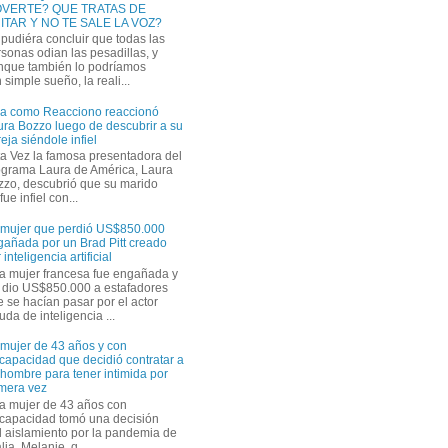
VERTE? QUE TRATAS DE
ITAR Y NO TE SALE LA VOZ?
pudiéra concluir que todas las
sonas odian las pesadillas, y
nque también lo podríamos
simple sueño, la reali...
ra como Reacciono reaccionó
ra Bozzo luego de descubrir a su
eja siéndole infiel
a Vez la famosa presentadora del
ograma Laura de América, Laura
zzo, descubrió que su marido
ue infiel con...
 mujer que perdió US$850.000
gañada por un Brad Pitt creado
 inteligencia artificial
a mujer francesa fue engañada y
s dio US$850.000 a estafadores
 se hacían pasar por el actor
uda de inteligencia ...
 mujer de 43 años y con
capacidad que decidió contratar a
hombre para tener intimida por
imera vez
a mujer de 43 años con
scapacidad tomó una decisión
el aislamiento por la pandemia de
ia. Melanie, q...