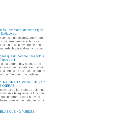
 más Encantador de cada Signo
 Zodiaco es...
o cortesia de pixabay.com Cada
sona tiene una característica
ecial que se convierte en esa
a perfecta para atraer a los de...
osas que un hombre hará solo si
á loco por ti
n duda alguna hay hechos que
en más que mil palabras. Tal vez
novio no es de los que dice un “te
” o un “te quiero” a cada in...
PS NATURALES PARA ELIMINAR
S OJERAS
 mayoría de las mujeres estamos
constante búsqueda de lucir bien,
 sea comprando ropa nueva o
lizándonos algún tratamiento de
EÑAS QUE NO PUEDES