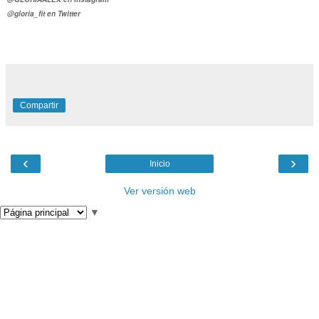
@gloria_fit en Twitter
Compartir
‹
›
Inicio
Ver versión web
▼