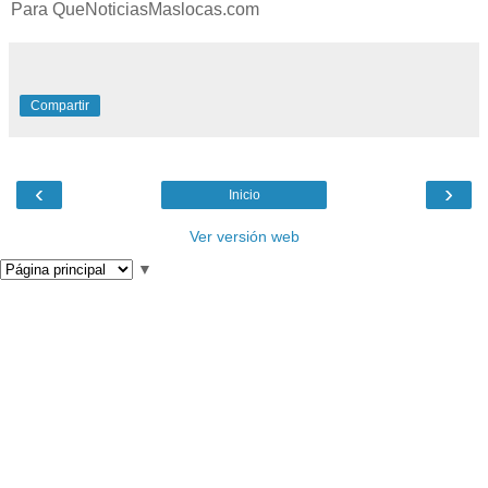
Para QueNoticiasMaslocas.com
Compartir
‹
›
Inicio
Ver versión web
▼