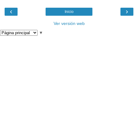
‹
›
Inicio
Ver versión web
▼