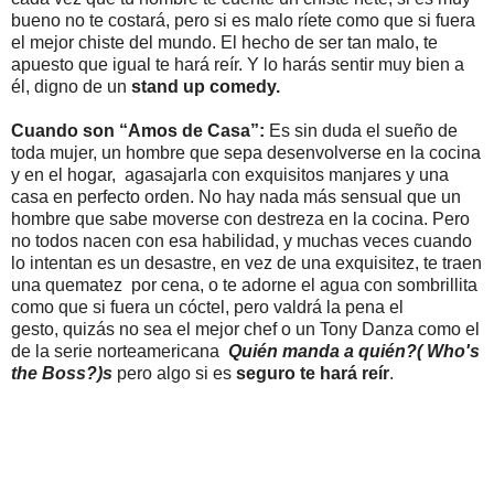
bueno no te costará, pero si es malo ríete como que si fuera
el mejor chiste del mundo. El hecho de ser tan malo, te
apuesto que igual te hará reír. Y lo harás sentir muy bien a
él, digno de un
stand up comedy.
Cuando son “Amos de Casa”:
Es sin duda el sueño de
toda mujer, un hombre que sepa desenvolverse en la cocina
y en el hogar, agasajarla con exquisitos manjares y una
casa en perfecto orden. No hay nada más sensual que un
hombre que sabe moverse con destreza en la cocina. Pero
no todos nacen con esa habilidad, y muchas veces cuando
lo intentan es un desastre, en vez de una exquisitez, te traen
una quematez por cena, o te adorne el agua con sombrillita
como que si fuera un cóctel, pero valdrá la pena el
gesto, quizás no sea el mejor chef o un Tony Danza como el
de la serie norteamericana
Quién manda a quién?(
Who's
the Boss?)s
pero algo si es
seguro te hará reír
.