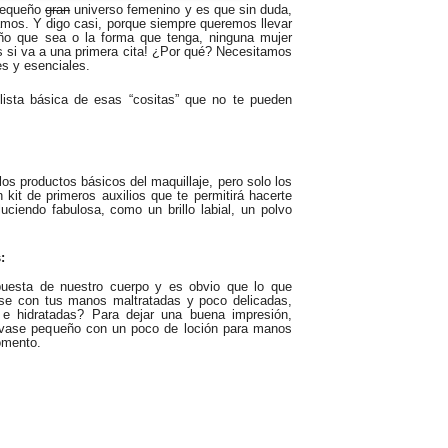
 pequeño
gran
universo femenino y es que sin duda,
itamos. Y digo casi, porque siempre queremos llevar
o que sea o la forma que tenga, ninguna mujer
s si va a una primera cita! ¿Por qué? Necesitamos
es y esenciales.
lista básica de esas “cositas” que no te pueden
los productos básicos del maquillaje, pero solo los
kit de primeros auxilios que te permitirá hacerte
 luciendo fabulosa, como
un brillo labial, un polvo
:
uesta de nuestro cuerpo y es obvio que lo que
rse con tus manos maltratadas y poco delicadas,
e hidratadas? Para dejar una buena impresión,
nvase pequeño con un poco de loción para manos
omento.