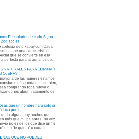
 más Encantador de cada Signo
 Zodiaco es...
o cortesia de pixabay.com Cada
sona tiene una característica
ecial que se convierte en esa
a perfecta para atraer a los de...
PS NATURALES PARA ELIMINAR
S OJERAS
 mayoría de las mujeres estamos
constante búsqueda de lucir bien,
 sea comprando ropa nueva o
lizándonos algún tratamiento de
osas que un hombre hará solo si
á loco por ti
n duda alguna hay hechos que
en más que mil palabras. Tal vez
novio no es de los que dice un “te
” o un “te quiero” a cada in...
EÑAS QUE NO PUEDES