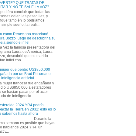
VERTE? QUE TRATAS DE
ITAR Y NO TE SALE LA VOZ?
pudiéra concluir que todas las
sonas odian las pesadillas, y
nque también lo podríamos
simple sueño, la reali...
ra como Reacciono reaccionó
ra Bozzo luego de descubrir a su
eja siéndole infiel
a Vez la famosa presentadora del
ograma Laura de América, Laura
zzo, descubrió que su marido
ue infiel con...
 mujer que perdió US$850.000
gañada por un Brad Pitt creado
 inteligencia artificial
a mujer francesa fue engañada y
s dio US$850.000 a estafadores
 se hacían pasar por el actor
uda de inteligencia ...
 Asteroide 2024 YR4 podría
actar la Tierra en 2032: esto es lo
e sabemos hasta ahora
Durante la
tima semana es posible que hayas
do hablar de 2024 YR4, un
tiv...