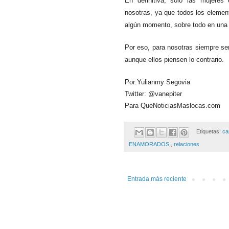
En definitiva, solo las mujeres
nosotras, ya que todos los eleme
algún momento, sobre todo en una 
Por eso, para nosotras siempre se
aunque ellos piensen lo contrario.
Por:Yulianmy Segovia
Twitter: @vanepiter
Para QueNoticiasMaslocas.com
Etiquetas:
ca
ENAMORADOS
,
relaciones
Entrada más reciente