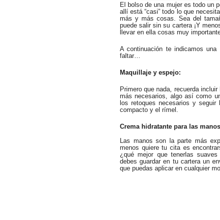
El bolso de una mujer es todo un
allí está “casi” todo lo que neces
más y más cosas. Sea del tamañ
puede salir sin su cartera ¡Y meno
llevar en ella cosas muy important
A continuación te indicamos una 
faltar…
Maquillaje y espejo:
Primero que nada, recuerda incluir 
más necesarios, algo así como un 
los retoques necesarios y seguir
compacto y el rímel.
Crema hidratante para las manos
Las manos son la parte más exp
menos quiere tu cita es encontra
¿qué mejor que tenerlas suaves 
debes guardar en tu cartera un e
que puedas aplicar en cualquier m