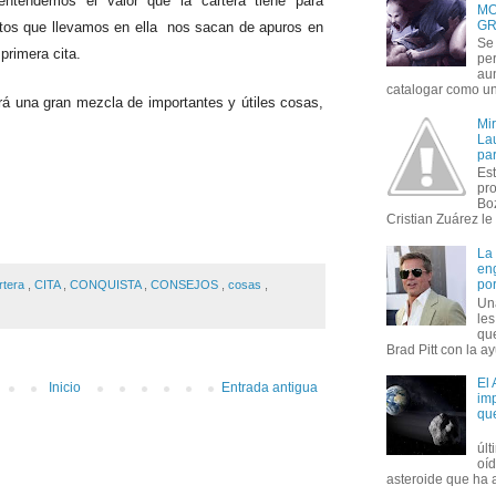
 entendemos el valor que la cartera tiene para
MO
GR
ntos que llevamos en ella nos sacan de apuros en
Se 
primera cita.
per
au
catalogar como un 
rá una gran mezcla de importantes y útiles cosas,
Mi
Lau
par
Est
pr
Bo
Cristian Zuárez le f
La
en
por
rtera
,
CITA
,
CONQUISTA
,
CONSEJOS
,
cosas
,
Un
le
que
Brad Pitt con la ay
El
Inicio
Entrada antigua
imp
qu
úl
oí
asteroide que ha ac