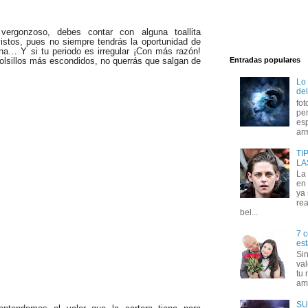
ergonzoso, debes contar con alguna toallita
vistos, pues no siempre tendrás la oportunidad de
una… Y si tu periodo es irregular ¡Con más razón!
Entradas populares
bolsillos más escondidos, no querrás que salgan de
Lo
del
fot
per
esp
arm
TI
LA
La
en 
ya
rea
bel...
7 c
est
Si
val
tu 
amo
SU