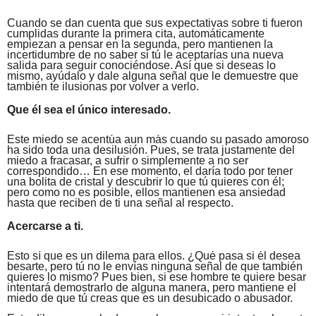
Cuando se dan cuenta que sus expectativas sobre ti fueron
cumplidas durante la primera cita, automáticamente
empiezan a pensar en la segunda, pero mantienen la
incertidumbre de no saber si tú le aceptarías una nueva
salida para seguir conociéndose. Así que si deseas lo
mismo, ayúdalo y dale alguna señal que le demuestre que
también te ilusionas por volver a verlo.
Que él sea el único interesado.
Este miedo se acentúa aun más cuando su pasado amoroso
ha sido toda una desilusión. Pues, se trata justamente del
miedo a fracasar, a sufrir o simplemente a no ser
correspondido… En ese momento, el daría todo por tener
una bolita de cristal y descubrir lo que tú quieres con él;
pero como no es posible, ellos mantienen esa ansiedad
hasta que reciben de ti una señal al respecto.
Acercarse a ti.
Esto sí que es un dilema para ellos. ¿Qué pasa si él desea
besarte, pero tú no le envías ninguna señal de que también
quieres lo mismo? Pues bien, si ese hombre te quiere besar
intentará demostrarlo de alguna manera, pero mantiene el
miedo de que tú creas que es un desubicado o abusador.