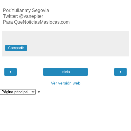
Por:Yulianmy Segovia
Twitter: @vanepiter
Para QueNoticiasMaslocas.com
Compartir
‹
›
Inicio
Ver versión web
▼