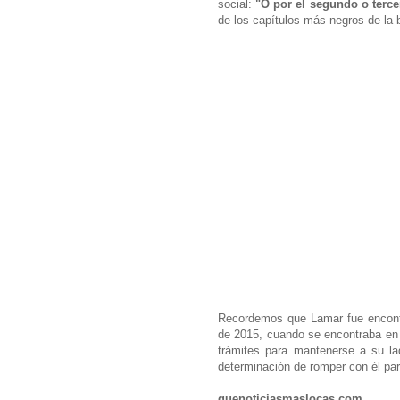
social:
"O por el segundo o terce
de los capítulos más negros de la b
Recordemos que Lamar fue encontr
de 2015, cuando se encontraba en p
trámites para mantenerse a su l
determinación de romper con él pa
quenoticiasmaslocas.com