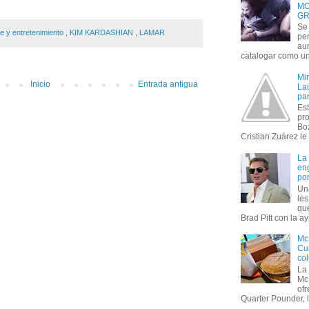
MO
GR
Se 
te y entretenimiento
,
KIM KARDASHIAN
,
LAMAR
per
au
catalogar como un 
Mi
Inicio
Entrada antigua
Lau
par
Est
pr
Bo
Cristian Zuárez le f
La
en
por
Un
le
que
Brad Pitt con la ay
Mc
Cua
col
La
Mc
of
Quarter Pounder, l