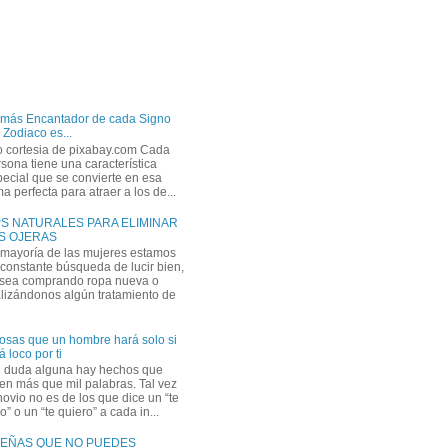
 más Encantador de cada Signo
 Zodiaco es...
o cortesia de pixabay.com Cada
sona tiene una característica
ecial que se convierte en esa
a perfecta para atraer a los de...
PS NATURALES PARA ELIMINAR
S OJERAS
 mayoría de las mujeres estamos
constante búsqueda de lucir bien,
 sea comprando ropa nueva o
lizándonos algún tratamiento de
osas que un hombre hará solo si
á loco por ti
n duda alguna hay hechos que
en más que mil palabras. Tal vez
novio no es de los que dice un “te
” o un “te quiero” a cada in...
EÑAS QUE NO PUEDES