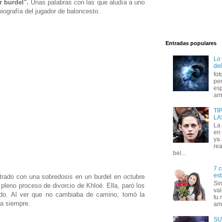
r burdel".
Unas palabras con las que aludía a uno
iografía del jugador de baloncesto.
Entradas populares
Lo
del
fot
per
esp
arm
TI
LA
La
en 
ya
rea
bel...
7 c
est
ado con una sobredosis en un burdel en octubre
Si
leno proceso de divorcio de Khloé. Ella, paró los
val
ado. Al ver que no cambiaba de camino, tomó la
tu 
ra siempre.
amo
SU