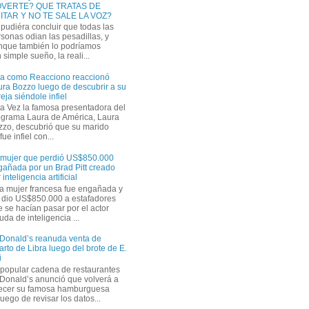
VERTE? QUE TRATAS DE
ITAR Y NO TE SALE LA VOZ?
pudiéra concluir que todas las
sonas odian las pesadillas, y
nque también lo podríamos
simple sueño, la reali...
ra como Reacciono reaccionó
ra Bozzo luego de descubrir a su
eja siéndole infiel
a Vez la famosa presentadora del
ograma Laura de América, Laura
zzo, descubrió que su marido
ue infiel con...
 mujer que perdió US$850.000
gañada por un Brad Pitt creado
 inteligencia artificial
a mujer francesa fue engañada y
s dio US$850.000 a estafadores
 se hacían pasar por el actor
uda de inteligencia ...
Donald’s reanuda venta de
rto de Libra luego del brote de E.
i
 popular cadena de restaurantes
Donald’s anunció que volverá a
recer su famosa hamburguesa
uego de revisar los datos...