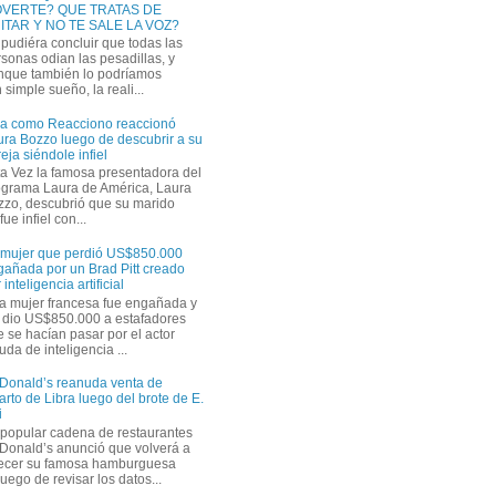
VERTE? QUE TRATAS DE
ITAR Y NO TE SALE LA VOZ?
pudiéra concluir que todas las
sonas odian las pesadillas, y
nque también lo podríamos
simple sueño, la reali...
ra como Reacciono reaccionó
ra Bozzo luego de descubrir a su
eja siéndole infiel
a Vez la famosa presentadora del
ograma Laura de América, Laura
zzo, descubrió que su marido
ue infiel con...
 mujer que perdió US$850.000
gañada por un Brad Pitt creado
 inteligencia artificial
a mujer francesa fue engañada y
s dio US$850.000 a estafadores
 se hacían pasar por el actor
uda de inteligencia ...
Donald’s reanuda venta de
rto de Libra luego del brote de E.
i
 popular cadena de restaurantes
Donald’s anunció que volverá a
recer su famosa hamburguesa
uego de revisar los datos...