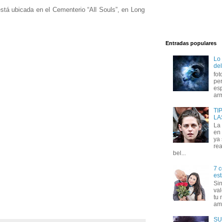
stá ubicada en el Cementerio “All Souls”, en Long
Entradas populares
Lo
del
fot
per
esp
arm
TI
LA
La
en 
ya
rea
bel...
7 c
est
Si
val
tu 
amo
SU