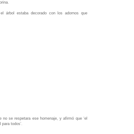
brina.
el árbol estaba decorado con los adornos que
e no se respetara ese homenaje, y afirmó que ‘el
l para todos’.