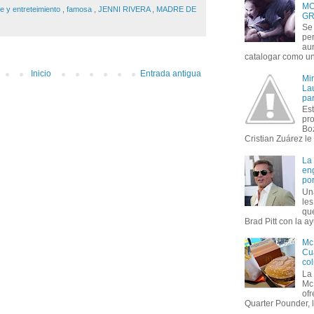
MO
te y entreteimiento
,
famosa
,
JENNI RIVERA
,
MADRE DE
GR
Se 
per
au
catalogar como un 
Inicio
Entrada antigua
Mi
Lau
par
Est
pr
Bo
Cristian Zuárez le f
La
en
por
Un
le
que
Brad Pitt con la ay
Mc
Cua
col
La
Mc
of
Quarter Pounder, l