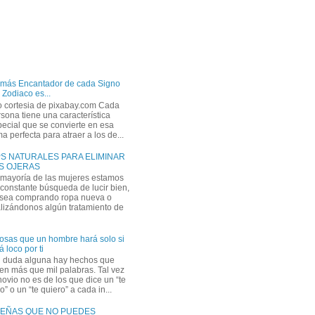
 más Encantador de cada Signo
 Zodiaco es...
o cortesia de pixabay.com Cada
sona tiene una característica
ecial que se convierte en esa
a perfecta para atraer a los de...
PS NATURALES PARA ELIMINAR
S OJERAS
 mayoría de las mujeres estamos
constante búsqueda de lucir bien,
 sea comprando ropa nueva o
lizándonos algún tratamiento de
osas que un hombre hará solo si
á loco por ti
n duda alguna hay hechos que
en más que mil palabras. Tal vez
novio no es de los que dice un “te
” o un “te quiero” a cada in...
EÑAS QUE NO PUEDES