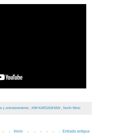
te y entretenimiento
,
KIM KARDASHIAN
,
North West
Inicio
Entrada antigua