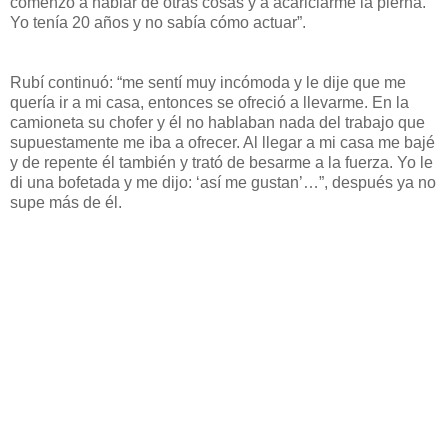
comenzó a hablar de otras cosas y a acariciarme la pierna.
Yo tenía 20 años y no sabía cómo actuar”.
Rubí continuó: “me sentí muy incómoda y le dije que me
quería ir a mi casa, entonces se ofreció a llevarme. En la
camioneta su chofer y él no hablaban nada del trabajo que
supuestamente me iba a ofrecer. Al llegar a mi casa me bajé
y de repente él también y trató de besarme a la fuerza. Yo le
di una bofetada y me dijo: ‘así me gustan’…”, después ya no
supe más de él.