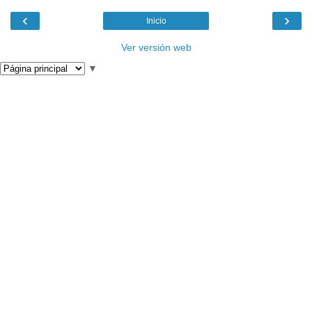
‹
›
Inicio
Ver versión web
▼