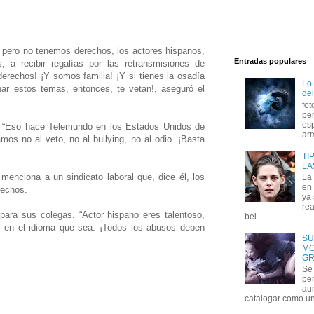
 pero no tenemos derechos, los actores hispanos,
Entradas populares
 a recibir regalías por las retransmisiones de
erechos! ¡Y somos familia! ¡Y si tienes la osadía
Lo
onar estos temas, entonces, te vetan!, aseguró el
del
fot
per
esp
e: “Eso hace Telemundo en los Estados Unidos de
arm
os no al veto, no al bullying, no al odio. ¡Basta
TI
LA
, menciona a un sindicato laboral que, dice él, los
La
en 
rechos.
ya
rea
para sus colegas. “Actor hispano eres talentoso,
bel...
, en el idioma que sea. ¡Todos los abusos deben
SU
MO
GR
Se 
per
au
catalogar como un 