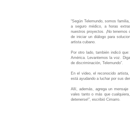
“Según Telemundo, somos familia,
a seguro médico, a horas extras,
nuestros proyectos. ¡No tenemos d
de iniciar un diálogo para soluci
artista cubano.
Por otro lado, también indicó qu
América. Levantemos la voz. Digam
de discriminación, Telemundo”.
En el video, el reconocido artista
está ayudando a luchar por sus de
Allí, además, agrega un mensaje 
vales tanto o más que cualquiera
detenerse!”, escribió Cimarro.