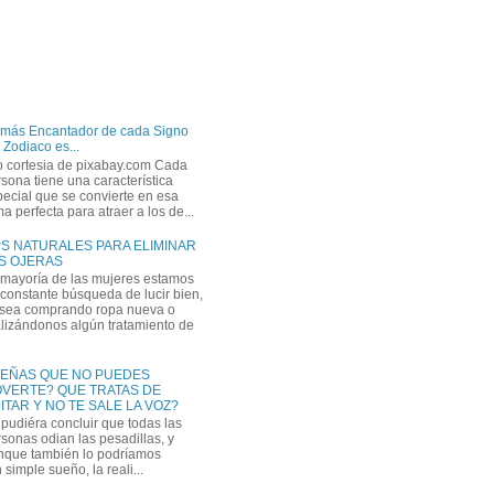
 más Encantador de cada Signo
 Zodiaco es...
o cortesia de pixabay.com Cada
sona tiene una característica
ecial que se convierte en esa
a perfecta para atraer a los de...
PS NATURALES PARA ELIMINAR
S OJERAS
 mayoría de las mujeres estamos
constante búsqueda de lucir bien,
 sea comprando ropa nueva o
lizándonos algún tratamiento de
EÑAS QUE NO PUEDES
VERTE? QUE TRATAS DE
ITAR Y NO TE SALE LA VOZ?
pudiéra concluir que todas las
sonas odian las pesadillas, y
nque también lo podríamos
simple sueño, la reali...