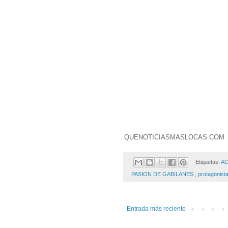
QUENOTICIASMASLOCAS.COM
Etiquetas:
A
,
PASION DE GABILANES
,
protagonist
Entrada más reciente