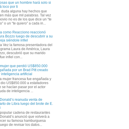
osas que un hombre hará solo si
á loco por ti
n duda alguna hay hechos que
en más que mil palabras. Tal vez
novio no es de los que dice un “te
” o un “te quiero” a cada in...
ra como Reacciono reaccionó
ra Bozzo luego de descubrir a su
eja siéndole infiel
a Vez la famosa presentadora del
ograma Laura de América, Laura
zzo, descubrió que su marido
ue infiel con...
 mujer que perdió US$850.000
gañada por un Brad Pitt creado
 inteligencia artificial
a mujer francesa fue engañada y
s dio US$850.000 a estafadores
 se hacían pasar por el actor
uda de inteligencia ...
Donald’s reanuda venta de
rto de Libra luego del brote de E.
i
 popular cadena de restaurantes
Donald’s anunció que volverá a
recer su famosa hamburguesa
uego de revisar los datos...