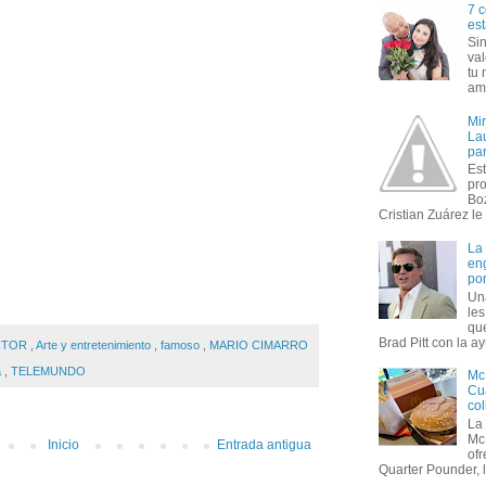
7 c
est
Si
val
tu 
amo
Mi
Lau
par
Est
pr
Bo
Cristian Zuárez le f
La
en
por
Un
le
que
Brad Pitt con la ay
CTOR
,
Arte y entretenimiento
,
famoso
,
MARIO CIMARRO
a
,
TELEMUNDO
Mc
Cua
col
La
Mc
Inicio
Entrada antigua
of
Quarter Pounder, l