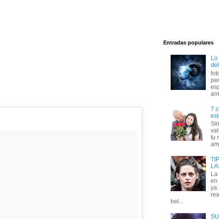
Entradas populares
Lo
del
fot
per
esp
arm
7 c
est
Si
val
tu 
amo
TI
LA
La
en 
ya
rea
bel...
SU