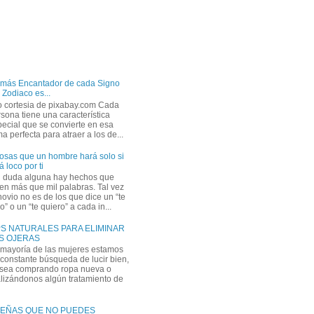
 más Encantador de cada Signo
 Zodiaco es...
o cortesia de pixabay.com Cada
sona tiene una característica
ecial que se convierte en esa
a perfecta para atraer a los de...
osas que un hombre hará solo si
á loco por ti
n duda alguna hay hechos que
en más que mil palabras. Tal vez
novio no es de los que dice un “te
” o un “te quiero” a cada in...
PS NATURALES PARA ELIMINAR
S OJERAS
 mayoría de las mujeres estamos
constante búsqueda de lucir bien,
 sea comprando ropa nueva o
lizándonos algún tratamiento de
EÑAS QUE NO PUEDES