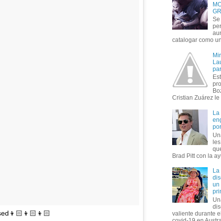
MO
GR
Se 
per
au
catalogar como un 
Mi
Lau
par
Est
pr
Bo
Cristian Zuárez le f
La
en
por
Un
le
que
Brad Pitt con la ay
La
dis
un 
pr
Un
di
sed👦🏻👦🏻👦🏻
valiente durante 
covid-19 en Austral