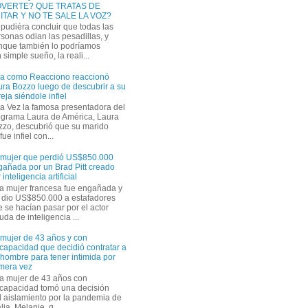
VERTE? QUE TRATAS DE
ITAR Y NO TE SALE LA VOZ?
pudiéra concluir que todas las
sonas odian las pesadillas, y
nque también lo podríamos
simple sueño, la reali...
ra como Reacciono reaccionó
ra Bozzo luego de descubrir a su
eja siéndole infiel
a Vez la famosa presentadora del
ograma Laura de América, Laura
zzo, descubrió que su marido
ue infiel con...
 mujer que perdió US$850.000
gañada por un Brad Pitt creado
 inteligencia artificial
a mujer francesa fue engañada y
s dio US$850.000 a estafadores
 se hacían pasar por el actor
uda de inteligencia ...
 mujer de 43 años y con
capacidad que decidió contratar a
hombre para tener intimida por
imera vez
a mujer de 43 años con
scapacidad tomó una decisión
el aislamiento por la pandemia de
ia. Melanie, q...