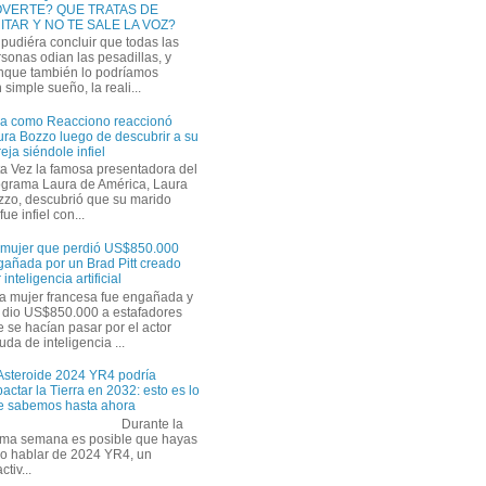
VERTE? QUE TRATAS DE
ITAR Y NO TE SALE LA VOZ?
pudiéra concluir que todas las
sonas odian las pesadillas, y
nque también lo podríamos
simple sueño, la reali...
ra como Reacciono reaccionó
ra Bozzo luego de descubrir a su
eja siéndole infiel
a Vez la famosa presentadora del
ograma Laura de América, Laura
zzo, descubrió que su marido
ue infiel con...
 mujer que perdió US$850.000
gañada por un Brad Pitt creado
 inteligencia artificial
a mujer francesa fue engañada y
s dio US$850.000 a estafadores
 se hacían pasar por el actor
uda de inteligencia ...
 Asteroide 2024 YR4 podría
actar la Tierra en 2032: esto es lo
e sabemos hasta ahora
Durante la
tima semana es posible que hayas
do hablar de 2024 YR4, un
tiv...