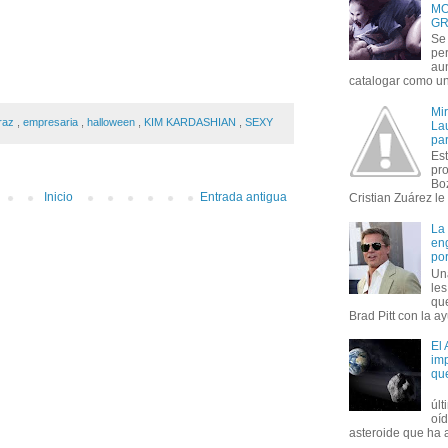
MO
GR
Se 
per
au
catalogar como un 
Mi
fraz
,
empresaria
,
halloween
,
KIM KARDASHIAN
,
SEXY
Lau
par
Est
pr
Bo
Inicio
Entrada antigua
Cristian Zuárez le f
La
en
por
Un
le
que
Brad Pitt con la ay
El
imp
qu
úl
oí
asteroide que ha ac