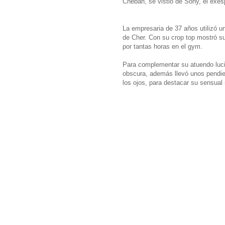
Cheban, se vistió de Sony, el exes
La empresaria de 37 años utilizó u
de Cher. Con su crop top mostró 
por tantas horas en el gym.
Para complementar su atuendo lució
obscura, además llevó unos pendien
los ojos, para destacar su sensual