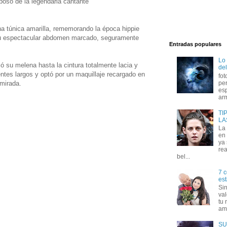
poso de la legendaria cantante
na túnica amarilla, rememorando la época hippie
su espectacular abdomen marcado, seguramente
Entradas populares
Lo
 su melena hasta la cintura totalmente lacia y
del
tes largos y optó por un maquillaje recargado en
fot
 mirada.
per
esp
arm
TI
LA
La
en 
ya
rea
bel...
7 c
est
Si
val
tu 
amo
SU