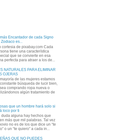
 más Encantador de cada Signo
 Zodiaco es...
o cortesia de pixabay.com Cada
sona tiene una característica
ecial que se convierte en esa
a perfecta para atraer a los de...
PS NATURALES PARA ELIMINAR
S OJERAS
 mayoría de las mujeres estamos
constante búsqueda de lucir bien,
 sea comprando ropa nueva o
lizándonos algún tratamiento de
osas que un hombre hará solo si
á loco por ti
n duda alguna hay hechos que
en más que mil palabras. Tal vez
novio no es de los que dice un “te
” o un “te quiero” a cada in...
EÑAS QUE NO PUEDES