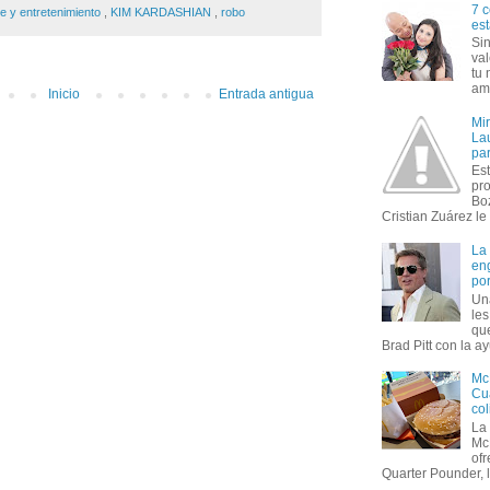
7 c
te y entretenimiento
,
KIM KARDASHIAN
,
robo
est
Si
val
tu 
amo
Inicio
Entrada antigua
Mi
Lau
par
Est
pr
Bo
Cristian Zuárez le f
La
en
por
Un
le
que
Brad Pitt con la ay
Mc
Cua
col
La
Mc
of
Quarter Pounder, l