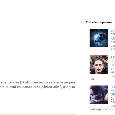
Entradas populares
Lo
del
fot
per
esp
arm
TI
LA
La
en 
ya
rea
bel...
 sus tiendas DASH, Kim ya no se siente segura
nte le está causando más pánico aún”,
asegura
SU
MO
GR
Se 
per
au
catalogar como un 