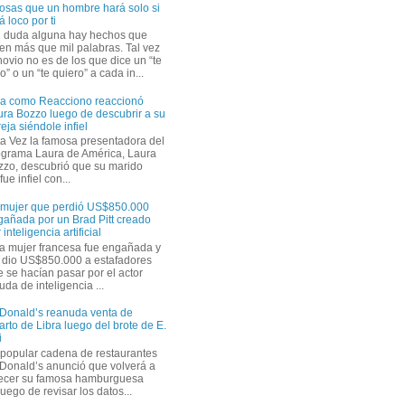
osas que un hombre hará solo si
á loco por ti
n duda alguna hay hechos que
en más que mil palabras. Tal vez
novio no es de los que dice un “te
” o un “te quiero” a cada in...
ra como Reacciono reaccionó
ra Bozzo luego de descubrir a su
eja siéndole infiel
a Vez la famosa presentadora del
ograma Laura de América, Laura
zzo, descubrió que su marido
ue infiel con...
 mujer que perdió US$850.000
gañada por un Brad Pitt creado
 inteligencia artificial
a mujer francesa fue engañada y
s dio US$850.000 a estafadores
 se hacían pasar por el actor
uda de inteligencia ...
Donald’s reanuda venta de
rto de Libra luego del brote de E.
i
 popular cadena de restaurantes
Donald’s anunció que volverá a
recer su famosa hamburguesa
uego de revisar los datos...