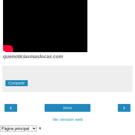
quenoticiasmaslocas.com
Compartir
‹
›
Inicio
Ver versión web
▼