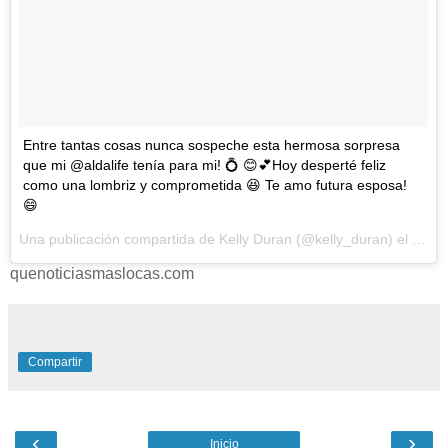
Entre tantas cosas nunca sospeche esta hermosa sorpresa
que mi @aldalife tenía para mi! 💍 😊💕Hoy desperté feliz
como una lombriz y comprometida 😆 Te amo futura esposa!
😄
Una publicación compartida de Kelly Duran (@kelly_duran) el
7 de 
quenoticiasmaslocas.com
Compartir
‹
›
Inicio