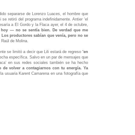
dido separarse de Lorenzo Luaces, el hombre que
 se retiró del programa indefinidamente. Antier ‘el
saría a El Gordo y la Flaca ayer, el 4 de octubre,
tó hoy — no se sentía bien. De verdad que me
. Los productores sabían que venía, pero no se
ó Raúl de Molina.
e se limitó a decir que Lili estará de regreso “
en
 fecha específica. Salvo en un par de mensajes que
Flaca’ en sus redes sociales también se ha hecho
o de volver a contagiarnos con tu energía. Ya
 la usuaria Karent Camarena en una fotografía que