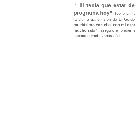
“Lili tenía que estar d
programa hoy”
, fue lo prim
la última transmisión de El Gord
muchísimo con ella, con mi esp
mucho rato”,
aseguró el presenta
cubana durante varios años.