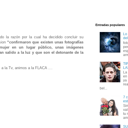
Entradas populares
Lo
o la razón por la cual ha decidido concluir su
del
ision
“confirmaron que existen unas fotografías
fot
per
 mujer en un lugar público, unas imágenes
esp
 salido a la luz y que son el detonante de la
arm
TI
LA
 a la Tv, animos a la FLACA ....
La
en 
ya
rea
bel...
7 c
est
Si
val
tu 
amo
SU