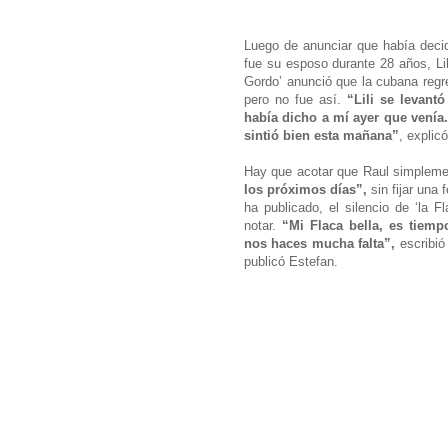
Luego de anunciar que había deci
fue su esposo durante 28 años, Lili
Gordo’ anunció que la cubana regre
pero no fue así.
“Lili se levan
había dicho a mí ayer que venía
sintió bien esta mañana”
, explic
Hay que acotar que Raul simplement
los próximos días”,
sin fijar una
ha publicado, el silencio de ‘la 
notar.
“Mi Flaca bella, es tiemp
nos haces mucha falta”,
escribió
publicó Estefan.