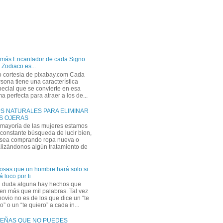
 más Encantador de cada Signo
 Zodiaco es...
o cortesia de pixabay.com Cada
sona tiene una característica
ecial que se convierte en esa
a perfecta para atraer a los de...
PS NATURALES PARA ELIMINAR
S OJERAS
 mayoría de las mujeres estamos
constante búsqueda de lucir bien,
 sea comprando ropa nueva o
lizándonos algún tratamiento de
osas que un hombre hará solo si
á loco por ti
n duda alguna hay hechos que
en más que mil palabras. Tal vez
novio no es de los que dice un “te
” o un “te quiero” a cada in...
EÑAS QUE NO PUEDES