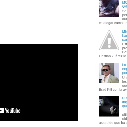
MO
GR
Se 
per
au
catalogar como un 
Mi
Lau
par
Est
pr
Bo
Cristian Zuárez le f
La
en
por
Un
le
que
Brad Pitt con la ay
El
imp
qu
úl
oí
asteroide que ha ac