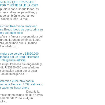
VERTE? QUE TRATAS DE
ITAR Y NO TE SALE LA VOZ?
pudiéra concluir que todas las
sonas odian las pesadillas, y
nque también lo podríamos
simple sueño, la reali...
ra como Reacciono reaccionó
ra Bozzo luego de descubrir a su
eja siéndole infiel
a Vez la famosa presentadora del
ograma Laura de América, Laura
zzo, descubrió que su marido
ue infiel con...
 mujer que perdió US$850.000
gañada por un Brad Pitt creado
 inteligencia artificial
a mujer francesa fue engañada y
s dio US$850.000 a estafadores
 se hacían pasar por el actor
uda de inteligencia ...
 Asteroide 2024 YR4 podría
actar la Tierra en 2032: esto es lo
e sabemos hasta ahora
Durante la
tima semana es posible que hayas
do hablar de 2024 YR4, un
tiv...