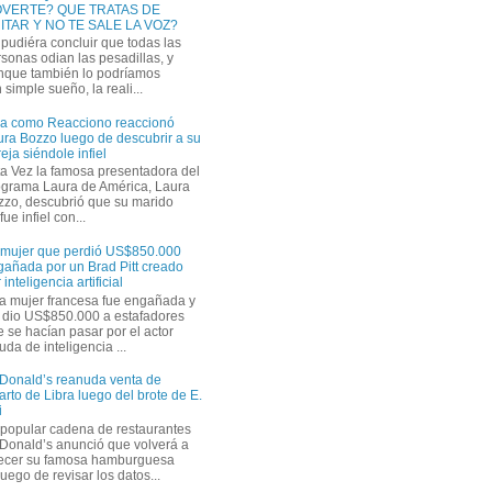
VERTE? QUE TRATAS DE
ITAR Y NO TE SALE LA VOZ?
pudiéra concluir que todas las
sonas odian las pesadillas, y
nque también lo podríamos
simple sueño, la reali...
ra como Reacciono reaccionó
ra Bozzo luego de descubrir a su
eja siéndole infiel
a Vez la famosa presentadora del
ograma Laura de América, Laura
zzo, descubrió que su marido
ue infiel con...
 mujer que perdió US$850.000
gañada por un Brad Pitt creado
 inteligencia artificial
a mujer francesa fue engañada y
s dio US$850.000 a estafadores
 se hacían pasar por el actor
uda de inteligencia ...
Donald’s reanuda venta de
rto de Libra luego del brote de E.
i
 popular cadena de restaurantes
Donald’s anunció que volverá a
recer su famosa hamburguesa
uego de revisar los datos...