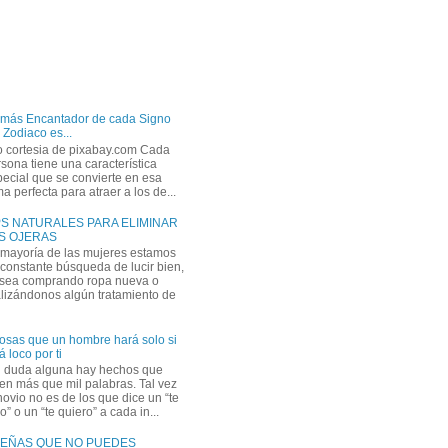
 más Encantador de cada Signo
 Zodiaco es...
o cortesia de pixabay.com Cada
sona tiene una característica
ecial que se convierte en esa
a perfecta para atraer a los de...
PS NATURALES PARA ELIMINAR
S OJERAS
 mayoría de las mujeres estamos
constante búsqueda de lucir bien,
 sea comprando ropa nueva o
lizándonos algún tratamiento de
osas que un hombre hará solo si
á loco por ti
n duda alguna hay hechos que
en más que mil palabras. Tal vez
novio no es de los que dice un “te
” o un “te quiero” a cada in...
EÑAS QUE NO PUEDES