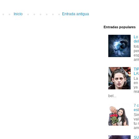
Inicio
Entrada antigua
Entradas populares
Lo
del
fot
per
esp
arm
TI
LA
La
en 
ya
rea
bel...
7 c
est
Si
val
tu 
amo
SU