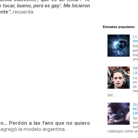
e tocar, bueno, pero es gay’. Me hicieron
ente”
, recuerda.
Entradas populares
Lo
del
fot
per
esp
arm
TI
LA
La
en 
ya
rea
bel...
SU
MO
GR
Se 
es… Perdón a las fans que no quiero
per
au
, agregó la modelo argentina.
catalogar como un 