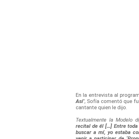
En la entrevista al progra
Así’
, Sofía comentó que fu
cantante quien le dijo.
Textualmente la Modelo di
recital de él […] Entre tod
buscar a mí, yo estaba co
venir a participar de ‘Pro