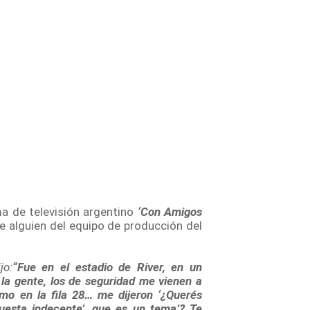
ma de televisión argentino
‘Con Amigos
e alguien del equipo de producción del
jo:
“Fue en el estadio de River, en un
a la gente, los de seguridad me vienen a
mo en la fila 28… me dijeron ‘¿Querés
puesta indecente’, que es un tema’? Te