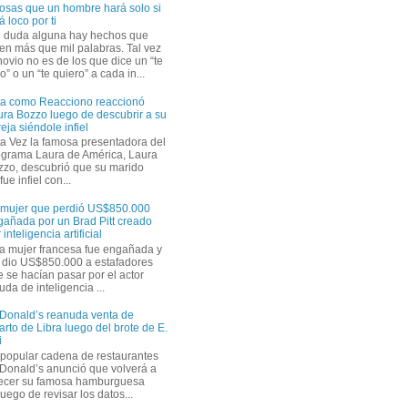
osas que un hombre hará solo si
á loco por ti
n duda alguna hay hechos que
en más que mil palabras. Tal vez
novio no es de los que dice un “te
” o un “te quiero” a cada in...
ra como Reacciono reaccionó
ra Bozzo luego de descubrir a su
eja siéndole infiel
a Vez la famosa presentadora del
ograma Laura de América, Laura
zzo, descubrió que su marido
ue infiel con...
 mujer que perdió US$850.000
gañada por un Brad Pitt creado
 inteligencia artificial
a mujer francesa fue engañada y
s dio US$850.000 a estafadores
 se hacían pasar por el actor
uda de inteligencia ...
Donald’s reanuda venta de
rto de Libra luego del brote de E.
i
 popular cadena de restaurantes
Donald’s anunció que volverá a
recer su famosa hamburguesa
uego de revisar los datos...