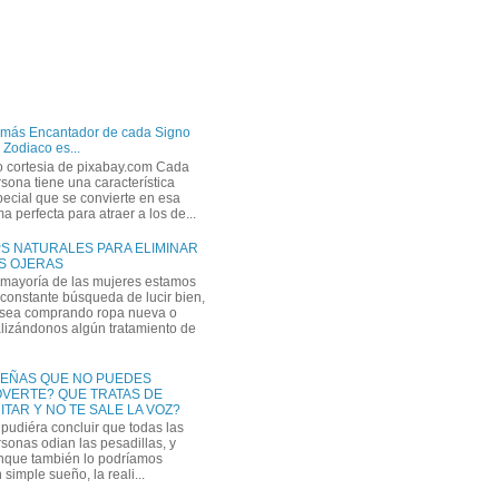
 más Encantador de cada Signo
 Zodiaco es...
o cortesia de pixabay.com Cada
sona tiene una característica
ecial que se convierte en esa
a perfecta para atraer a los de...
PS NATURALES PARA ELIMINAR
S OJERAS
 mayoría de las mujeres estamos
constante búsqueda de lucir bien,
 sea comprando ropa nueva o
lizándonos algún tratamiento de
EÑAS QUE NO PUEDES
VERTE? QUE TRATAS DE
ITAR Y NO TE SALE LA VOZ?
pudiéra concluir que todas las
sonas odian las pesadillas, y
nque también lo podríamos
simple sueño, la reali...