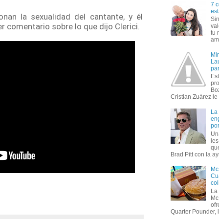
7 c
est
nan la sexualidad del cantante, y él
Si
 comentario sobre lo que dijo Clerici.
val
tu 
amo
Mi
Lau
par
Est
pr
Bo
Cristian Zuárez le f
La
en
por
Un
le
que
Brad Pitt con la ay
Mc
Cua
col
La
Mc
of
Quarter Pounder, l